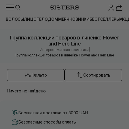
ВОЛОСЫ
ЛИЦО
ТЕЛО
ДОМ
МЕРЧ
НОВИНКИ
БЕСТСЕЛЛЕРЫ
АКЦ
Группа коллекции товаров в линейке Flower
and Herb Line
|
Интернет магазин косметики
Группа коллекции товаров в линейке Flower and Herb Line
Фильтр
Сортировать
Ничего не найдено.
Бесплатная доставка от 3000 UAH
Безопасные способы оплаты