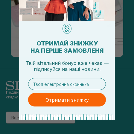
ОТРИМАЙ ЗНИЖКУ
НА ПЕРШЕ ЗАМОВЛЕНЯ
Твій вітальний бонус вже чекає —
підписуйся
на
наші новини!
email
Подпишись на наши новости
и получай
скидку 5% на первый заказ
Отримати знижку
Email
підписатись