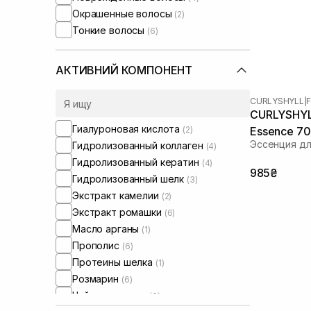
Окрашенные волосы
(2)
Тонкие волосы
(6)
АКТИВНИЙ КОМПОНЕНТ
CURLYSHYLL
|
CURLYSHYLL
Гиалуроновая кислота
(2)
Essence 70
Эссенция дл
Гидролизованный коллаген
(4)
Гидролизованный кератин
(4)
985₴
Гидролизованный шелк
(3)
Экстракт камелии
(2)
Экстракт ромашки
(6)
Масло арганы
(1)
Прополис
(6)
Протеины шелка
(1)
Розмарин
(6)
Чайное дерево
(6)