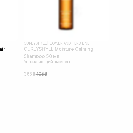
CURLYSHYLL
|
FLOWER AND HERB LINE
ir
CURLYSHYLL Moisture Calming
Shampoo 50 мл
Увлажняющий шампунь
365₴
405₴