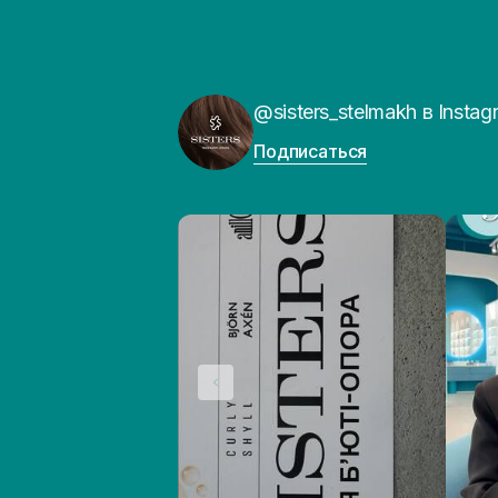
@sisters_stelmakh в Instag
Подписаться