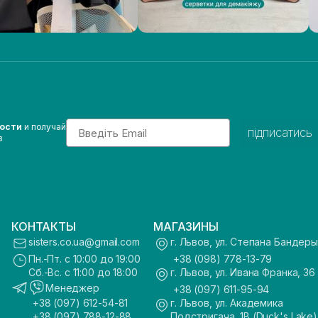
Email
вости
и получай
підписатись
з
КОНТАКТЫ
МАГАЗИНЫ
sisters.co.ua@gmail.com
г. Львов, ул. Степана Бандеры
Пн.-Пт. с 10:00 до 19:00
+38 (098) 778-13-79
Сб.-Вс. с 11:00 до 18:00
г. Львов, ул. Ивана Франка, 36
Менеджер
+38 (097) 611-95-94
+38 (097) 612-54-81
г. Львов, ул. Академика
+38 (097) 788-12-88
Подстригача, 1В (Duck's Lake)