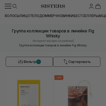
ВОЛОСЫ
ЛИЦО
ТЕЛО
ДОМ
МЕРЧ
НОВИНКИ
БЕСТСЕЛЛЕРЫ
АКЦ
Группа коллекции товаров в линейке Fig
Whisky
|
Интернет магазин косметики
Группа коллекции товаров в линейке Fig Whisky
Фильтр
Сортировать
1
-20%