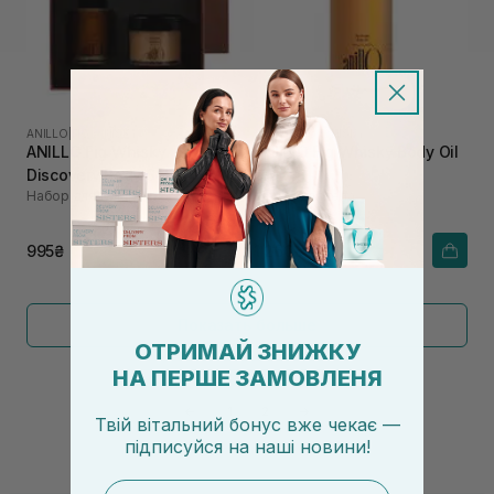
ANILLO
|
FIG WHISKY
ANILLO
|
FIG WHISKY
ANILLO Fig Whisky
ANILLO Fig Whisky Body Oil
Discovery Body Set
100 мл
Набор для тела
Масло для тела
995₴
1 260₴
Показать больше
ОТРИМАЙ ЗНИЖКУ
НА ПЕРШЕ ЗАМОВЛЕНЯ
←
1
2
→
Твій вітальний бонус вже чекає —
підписуйся
на
наші новини!
email