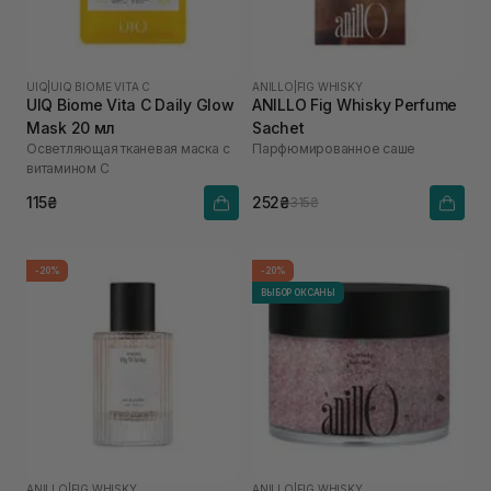
UIQ
|
UIQ BIOME VITA C
ANILLO
|
FIG WHISKY
UIQ Biome Vita C Daily Glow
ANILLO Fig Whisky Perfume
Mask 20 мл
Sachet
Осветляющая тканевая маска с
Парфюмированное саше
витамином C
115₴
252₴
315₴
-20%
-20%
ВЫБОР ОКСАНЫ
ANILLO
|
FIG WHISKY
ANILLO
|
FIG WHISKY