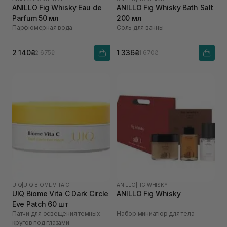
ANILLO Fig Whisky Eau de
ANILLO Fig Whisky Bath Salt
Parfum 50 мл
200 мл
Парфюмерная вода
Соль для ванны
2 140₴
1 336₴
2 675₴
1 670₴
UIQ
|
UIQ BIOME VITA C
ANILLO
|
FIG WHISKY
UIQ Biome Vita C Dark Circle
ANILLO Fig Whisky
Eye Patch 60 шт
Патчи для освещения темных
Набор миниатюр для тела
кругов под глазами