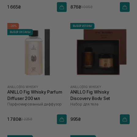
1 665₴
876₴
1 095₴
-20%
ВЫБОР ИЛОНЫ
ВЫБОР ОКСАНЫ
ANILLO
|
FIG WHISKY
ANILLO
|
FIG WHISKY
ANILLO Fig Whisky Parfum
ANILLO Fig Whisky
Diffuser 200 мл
Discovery Body Set
Парфюмированный диффузор
Набор для тела
1 780₴
995₴
2 225₴