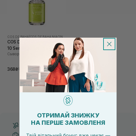
COS DE BAHA
|
COS DE BAHA NIACINAMIDE
COS DE BAHA Niacinamide
10 Serum 30 мл
Сыворотка с ниацинамид
368₴
525₴
ОТРИМАЙ ЗНИЖКУ
НА ПЕРШЕ ЗАМОВЛЕНЯ
Бесплатная доставка от 3000 UAH
Твій вітальний бонус вже чекає —
Безопасные способы оплаты