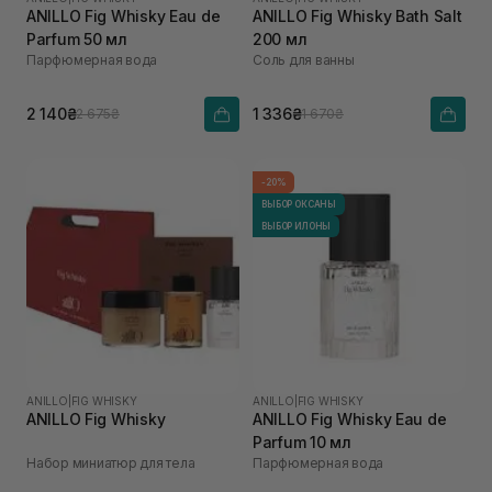
ANILLO Fig Whisky Eau de
ANILLO Fig Whisky Bath Salt
Parfum 50 мл
200 мл
Парфюмерная вода
Соль для ванны
2 140₴
1 336₴
2 675₴
1 670₴
-20%
ВЫБОР ОКСАНЫ
ВЫБОР ИЛОНЫ
ANILLO
|
FIG WHISKY
ANILLO
|
FIG WHISKY
ANILLO Fig Whisky
ANILLO Fig Whisky Eau de
Parfum 10 мл
Набор миниатюр для тела
Парфюмерная вода