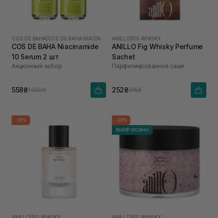
COS DE BAHA
|
COS DE BAHA NIACINAMIDE
ANILLO
|
FIG WHISKY
COS DE BAHA Niacinamide
ANILLO Fig Whisky Perfume
10 Serum 2 шт
Sachet
Акционный набор
Парфюмированное саше
558₴
252₴
1 050₴
315₴
-20%
-20%
ВЫБОР ОКСАНЫ
ANILLO
|
FIG WHISKY
ANILLO
|
FIG WHISKY