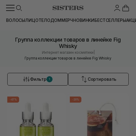
ВОЛОСЫ
ЛИЦО
ТЕЛО
ДОМ
МЕРЧ
НОВИНКИ
БЕСТСЕЛЛЕРЫ
АКЦ
Группа коллекции товаров в линейке Fig
Whisky
|
Интернет магазин косметики
Группа коллекции товаров в линейке Fig Whisky
Фильтр
Сортировать
1
-47%
-20%