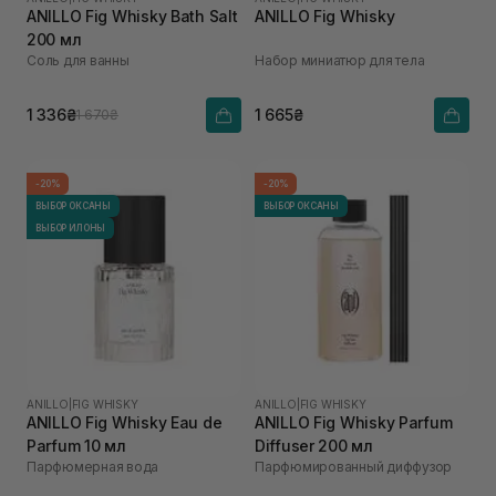
ANILLO Fig Whisky Bath Salt
ANILLO Fig Whisky
200 мл
Соль для ванны
Набор миниатюр для тела
1 336₴
1 665₴
1 670₴
-20%
-20%
ВЫБОР ОКСАНЫ
ВЫБОР ОКСАНЫ
ВЫБОР ИЛОНЫ
ANILLO
|
FIG WHISKY
ANILLO
|
FIG WHISKY
ANILLO Fig Whisky Eau de
ANILLO Fig Whisky Parfum
Parfum 10 мл
Diffuser 200 мл
Парфюмерная вода
Парфюмированный диффузор