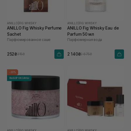
ANILLO
|
FIG WHISKY
ANILLO
|
FIG WHISKY
ANILLO Fig Whisky Perfume
ANILLO Fig Whisky Eau de
Sachet
Parfum 50 мл
Парфюмированное саше
Парфюмерная вода
252₴
2 140₴
315₴
2 675₴
-20%
ВЫБОР ОКСАНЫ
ANILLO
|
FIG WHISKY
ANILLO
|
FIG WHISKY