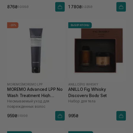
876₴
1 780₴
1 095₴
2 225₴
-20%
ВЫБОР ИЛОНЫ
MOREMO
|
MOREMO LPP
ANILLO
|
FIG WHISKY
MOREMO Advanced LPP No
ANILLO Fig Whisky
Wash Treatment High
Discovery Body Set
Несмываемый уход для
Набор для тела
Performance Salon
поврежденных волос
Technology 150 мл
959₴
995₴
1 199₴