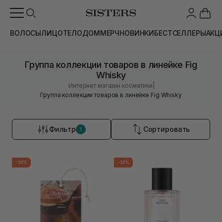
ВОЛОСЫ
ЛИЦО
ТЕЛО
ДОМ
МЕРЧ
НОВИНКИ
БЕСТСЕЛЛЕРЫ
АКЦ
Группа коллекции товаров в линейке Fig
Whisky
|
Интернет магазин косметики
Группа коллекции товаров в линейке Fig Whisky
Фильтр
Сортировать
1
-20%
-20%