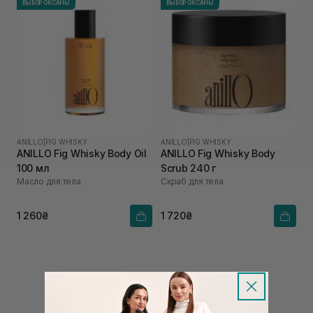
ВЫБОР ОКСАНЫ
ВЫБОР ОКСАНЫ
ANILLO
|
FIG WHISKY
ANILLO
|
FIG WHISKY
ANILLO Fig Whisky Body Oil
ANILLO Fig Whisky Body
100 мл
Scrub 240 г
Масло для тела
Скраб для тела
1 260₴
1 720₴