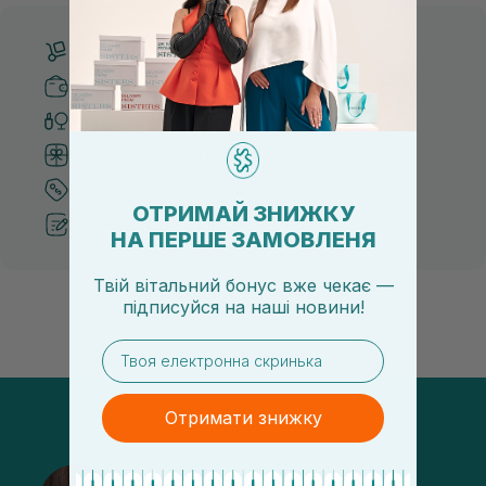
Бесплатная доставка от 3000 UAH
Безопасные способы оплаты
Только оригинальная косметика
Система бонусов и лояльности
Лучшие цены и топ товары
ОТРИМАЙ ЗНИЖКУ
Рекомендации от косметологов
НА ПЕРШЕ ЗАМОВЛЕНЯ
Твій вітальний бонус вже чекає —
підписуйся
на
наші новини!
email
Отримати знижку
@sisters_stelmakh в Instagram