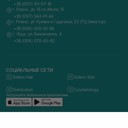
+38 (097) 101-97-16
г. Ровно, ул. 16-го Июля, 15
+38 (097) 544-61-44
г. Ровно, ул. Кулика и Гудачека, 23 (ТЦ Экватор)
+38 (068) 209-34-88
г. Луцк, ул. Винниченка, 4
+38 (098) 076-60-62
СОЦИАЛЬНЫЕ СЕТИ
Sisters Hair
Sisters Skin
Distribution
Cosmetology
Загружайте мобильное приложение