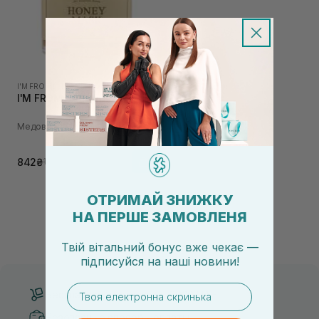
I'M FROM
|
I'M FROM HONEY
I'M FROM Honey Mask 120 г
Медовая маска для лица
842₴
1 295₴
ОТРИМАЙ ЗНИЖКУ
НА ПЕРШЕ ЗАМОВЛЕНЯ
Твій вітальний бонус вже чекає —
підписуйся
на
наші новини!
email
Бесплатная доставка от 3000 UAH
Безопасные способы оплаты