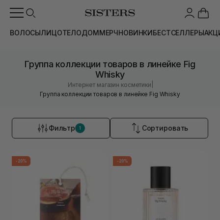
ВОЛОСЫ
ЛИЦО
ТЕЛО
ДОМ
МЕРЧ
НОВИНКИ
БЕСТСЕЛЛЕРЫ
АКЦ
Группа коллекции товаров в линейке Fig
Whisky
|
Интернет магазин косметики
Группа коллекции товаров в линейке Fig Whisky
Фильтр
Сортировать
1
-20%
-20%