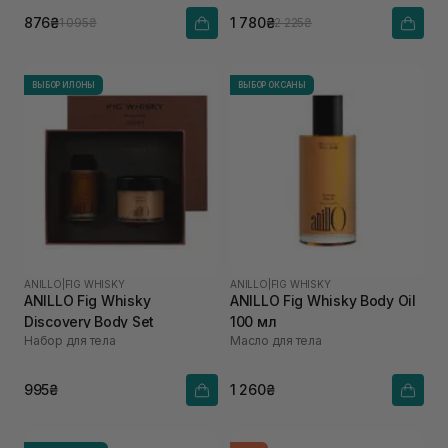
876₴
1 780₴
1 095₴
2 225₴
ВЫБОР ИЛОНЫ
ВЫБОР ОКСАНЫ
ANILLO
|
FIG WHISKY
ANILLO
|
FIG WHISKY
ANILLO Fig Whisky
ANILLO Fig Whisky Body Oil
Discovery Body Set
100 мл
Набор для тела
Масло для тела
995₴
1 260₴