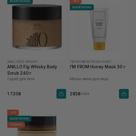
ВЫБОР ОКСАНЫ
-35%
ВЫБОР ИЛОНЫ
ANILLO
|
FIG WHISKY
I'M FROM
|
I'M FROM HONEY
ANILLO Fig Whisky Body
I'M FROM Honey Mask 30 г
Scrub 240 г
Скраб для тела
Маска-мини для лица
1 720₴
283₴
435₴
-35%
ВЫБОР ИЛОНЫ
ПОДАРОК