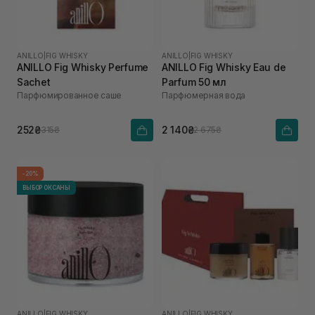
ANILLO
|
FIG WHISKY
ANILLO
|
FIG WHISKY
ANILLO Fig Whisky Perfume
ANILLO Fig Whisky Eau de
Sachet
Parfum 50 мл
Парфюмированное саше
Парфюмерная вода
252₴
2 140₴
315₴
2 675₴
-20%
ВЫБОР ОКСАНЫ
ANILLO
|
FIG WHISKY
ANILLO
|
FIG WHISKY