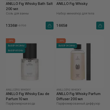
ANILLO Fig Whisky Bath Salt
ANILLO Fig Whisky
200 мл
Соль для ванны
Набор миниатюр для тела
1 336₴
1 665₴
1 670₴
-20%
-20%
ВЫБОР ОКСАНЫ
ВЫБОР ОКСАНЫ
ВЫБОР ИЛОНЫ
ANILLO
|
FIG WHISKY
ANILLO
|
FIG WHISKY
ANILLO Fig Whisky Eau de
ANILLO Fig Whisky Parfum
Parfum 10 мл
Diffuser 200 мл
Парфюмерная вода
Парфюмированный диффузор