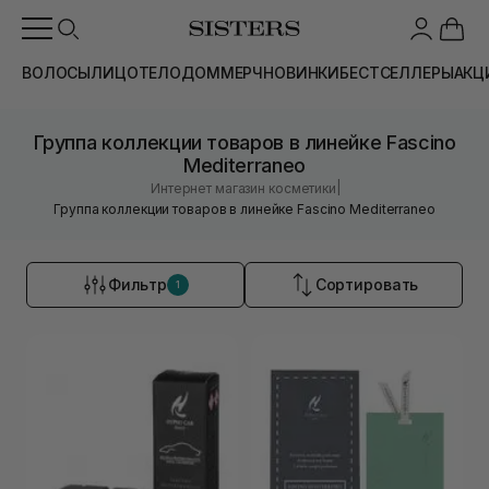
ВОЛОСЫ
ЛИЦО
ТЕЛО
ДОМ
МЕРЧ
НОВИНКИ
БЕСТСЕЛЛЕРЫ
АКЦ
Группа коллекции товаров в линейке Fascino
Mediterraneo
|
Интернет магазин косметики
Группа коллекции товаров в линейке Fascino Mediterraneo
Фильтр
Сортировать
1