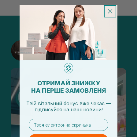
@sisters_stelmakh в Instagram
Подписаться
ОТРИМАЙ ЗНИЖКУ
НА ПЕРШЕ ЗАМОВЛЕНЯ
Твій вітальний бонус вже чекає —
підписуйся
на
наші новини!
email