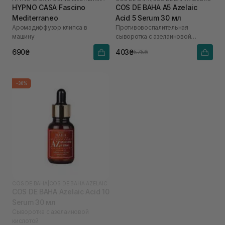
HYPNO CASA Fascino
COS DE BAHA A5 Azelaic
Mediterraneo
Acid 5 Serum 30 мл
Аромадиффузор клипса в
Противовоспалительная
машину
сыворотка с азелаиновой
кислотой
690₴
403₴
575₴
-30%
COS DE BAHA
|
COS DE BAHA AZELAIC
COS DE BAHA Azelaic Acid 10
Serum 30 мл
Сыворотка с азелаиновой
кислотой