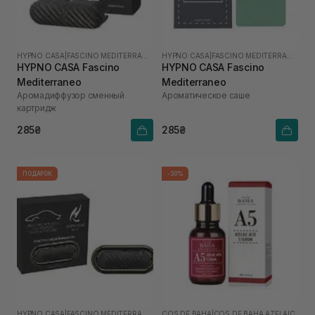
HYPNO CASA
|
FASCINO MEDITERRANEO
HYPNO CASA
|
FASCINO MEDITERRANEO
HYPNO CASA Fascino
HYPNO CASA Fascino
Mediterraneo
Mediterraneo
Аромадиффузор сменный
Ароматическое саше
картридж
285₴
285₴
ПОДАРОК
-30%
HYPNO CASA
|
FASCINO MEDITERRANEO
COS DE BAHA
|
COS DE BAHA AZELAIC