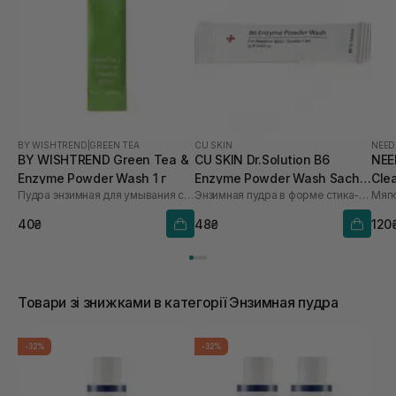
BY WISHTREND
|
GREEN TEA
CU SKIN
NEED
BY WISHTREND Green Tea &
CU SKIN Dr.Solution B6
NEE
Enzyme Powder Wash 1 г
Enzyme Powder Wash Sachet
Clea
Пудра энзимная для умывания с ароматом матча
Энзимная пудра в форме стика-саше с пиридоксином и каламином
для проблемної та жирної
шкіри 1шт* 1 г
40₴
48₴
120
Товари зі знижками в категорії Энзимная пудра
-32%
-32%