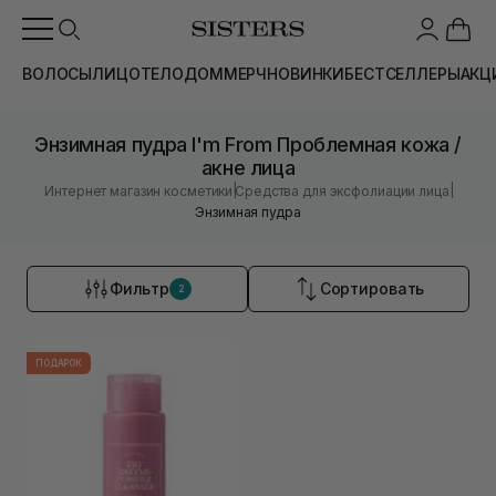
ВОЛОСЫ
ЛИЦО
ТЕЛО
ДОМ
МЕРЧ
НОВИНКИ
БЕСТСЕЛЛЕРЫ
АКЦ
Энзимная пудра I'm From Проблемная кожа /
акне лица
|
|
Интернет магазин косметики
Средства для эксфолиации лица
Энзимная пудра
Фильтр
Сортировать
2
ПОДАРОК