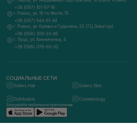
+38 (097) 101-97-16
г. Ровно, ул. 16-го Июля, 15
+38 (097) 544-61-44
г. Ровно, ул. Кулика и Гудачека, 23 (ТЦ Экватор)
+38 (068) 209-34-88
г. Луцк, ул. Винниченка, 4
+38 (098) 076-60-62
СОЦИАЛЬНЫЕ СЕТИ
Sisters Hair
Sisters Skin
Distribution
Cosmetology
Загружайте мобильное приложение