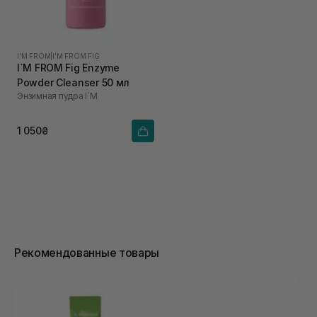
I'M FROM
|
I'M FROM FIG
I`M FROM Fig Enzyme
Powder Cleanser 50 мл
Энзимная пудра I`M
1 050₴
Рекомендованные товары