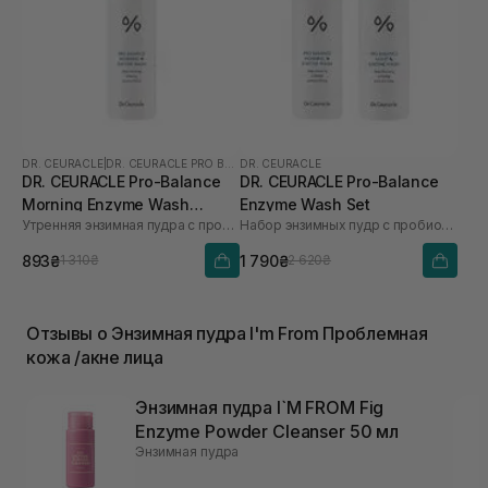
DR. CEURACLE
|
DR. CEURACLE PRO BALANCE
DR. CEURACLE
DR. CEURACLE Pro-Balance
DR. CEURACLE Pro-Balance
Morning Enzyme Wash
Enzyme Wash Set
Утренняя энзимная пудра с пробиотиками
Набор энзимных пудр с пробиотиками
(термін до 01.27р.) 50 г
893₴
1 790₴
1 310₴
2 620₴
Отзывы о Энзимная пудра I'm From Проблемная
кожа /акне лица
Энзимная пудра I`M FROM Fig
Enzyme Powder Cleanser 50 мл
Энзимная пудра