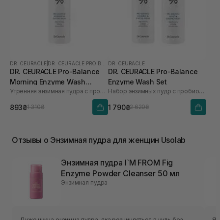
DR. CEURACLE
|
DR. CEURACLE PRO BALANCE
DR. CEURACLE
DR. CEURACLE Pro-Balance
DR. CEURACLE Pro-Balance
Morning Enzyme Wash
Enzyme Wash Set
Утренняя энзимная пудра с пробиотиками
Набор энзимных пудр с пробиотиками
(термін до 01.27р.) 50 г
893₴
1 790₴
1 310₴
2 620₴
Отзывы о Энзимная пудра для женщин Usolab
Энзимная пудра I`M FROM Fig
Enzyme Powder Cleanser 50 мл
Энзимная пудра
Дуже ніжна ензимна пудра, яка розчиняється в нуль без
Я 