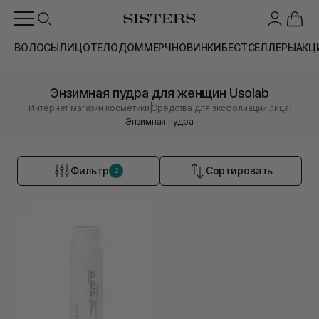
ВОЛОСЫ
ЛИЦО
ТЕЛО
ДОМ
МЕРЧ
НОВИНКИ
БЕСТСЕЛЛЕРЫ
АКЦ
Энзимная пудра для женщин Usolab
|
|
Интернет магазин косметики
Средства для эксфолиации лица
Энзимная пудра
Фильтр
Сортировать
2