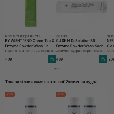
BY WISHTREND
|
GREEN TEA
CU SKIN
NEED
BY WISHTREND Green Tea &
CU SKIN Dr.Solution B6
NEE
Enzyme Powder Wash 1 г
Enzyme Powder Wash Sachet
Clea
Пудра энзимная для умывания с ароматом матча
Энзимная пудра в форме стика-саше с пиридоксином и каламином
для проблемної та жирної
шкіри 1шт* 1 г
40₴
48₴
120
Товари зі знижками в категорії Энзимная пудра
-32%
-32%