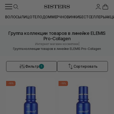
ВОЛОСЫ
ЛИЦО
ТЕЛО
ДОМ
МЕРЧ
НОВИНКИ
БЕСТСЕЛЛЕРЫ
АКЦ
Группа коллекции товаров в линейке ELEMIS
Pro-Collagen
|
Интернет магазин косметики
Группа коллекции товаров в линейке ELEMIS Pro-Collagen
Фильтр
Сортировать
1
-15%
-15%