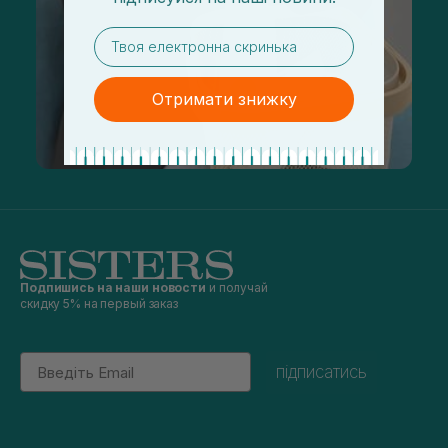
email
Отримати знижку
Подпишись на наши новости
и получай
скидку 5% на первый заказ
Email
підписатись