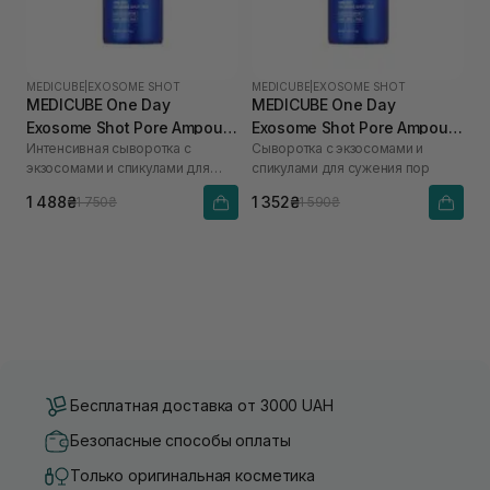
MEDICUBE
|
EXOSOME SHOT
MEDICUBE
|
EXOSOME SHOT
MEDICUBE One Day
MEDICUBE One Day
Exosome Shot Pore Ampoule
Exosome Shot Pore Ampoule
Интенсивная сыворотка с
Сыворотка с экзосомами и
7500 30 мл
2000 30 мл
экзосомами и спикулами для
спикулами для сужения пор
сужения пор
1 488₴
1 352₴
1 750₴
1 590₴
Бесплатная доставка от 3000 UAH
Безопасные способы оплаты
Только оригинальная косметика