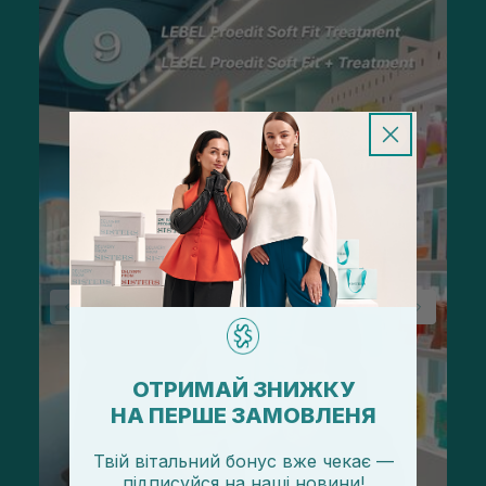
ОТРИМАЙ ЗНИЖКУ
НА ПЕРШЕ ЗАМОВЛЕНЯ
Твій вітальний бонус вже чекає —
підписуйся
на
наші новини!