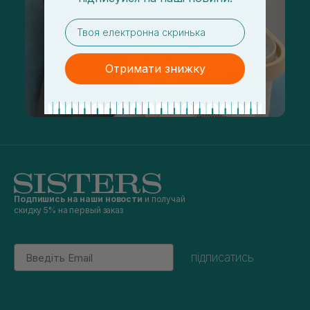
email
Отримати знижку
Подпишись на наши новости
и получай
скидку 5% на первый заказ
Email
підписатись