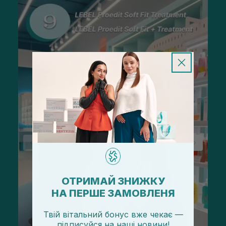
ОТРИМАЙ ЗНИЖКУ
НА ПЕРШЕ ЗАМОВЛЕНЯ
Твій вітальний бонус вже чекає —
підписуйся
на
наші новини!