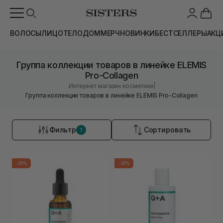
ВОЛОСЫ
ЛИЦО
ТЕЛО
ДОМ
МЕРЧ
НОВИНКИ
БЕСТСЕЛЛЕРЫ
АКЦ
Группа коллекции товаров в линейке ELEMIS
Pro-Collagen
|
Интернет магазин косметики
Группа коллекции товаров в линейке ELEMIS Pro-Collagen
Фильтр
Сортировать
1
-30%
-30%