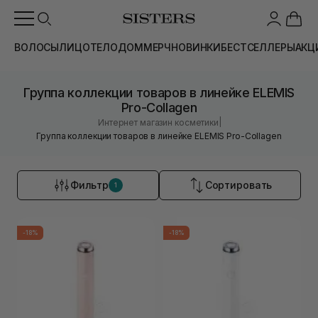
ВОЛОСЫ
ЛИЦО
ТЕЛО
ДОМ
МЕРЧ
НОВИНКИ
БЕСТСЕЛЛЕРЫ
АКЦ
Группа коллекции товаров в линейке ELEMIS
Pro-Collagen
|
Интернет магазин косметики
Группа коллекции товаров в линейке ELEMIS Pro-Collagen
Фильтр
Сортировать
1
-18%
-18%