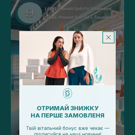
ОТРИМАЙ ЗНИЖКУ
НА ПЕРШЕ ЗАМОВЛЕНЯ
Твій вітальний бонус вже чекає —
підписуйся
на
наші новини!