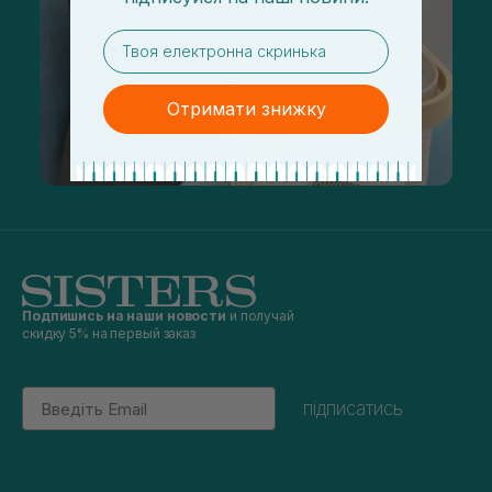
email
Отримати знижку
Подпишись на наши новости
и получай
скидку 5% на первый заказ
Email
підписатись