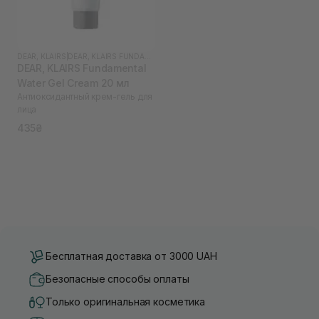
DEAR, KLAIRS
|
DEAR, KLAIRS FUNDAMENTAL
DEAR, KLAIRS Fundamental
Water Gel Cream 20 мл
Антиоксидантный крем-гель для
лица
435₴
Бесплатная доставка от 3000 UAH
Безопасные способы оплаты
Только оригинальная косметика