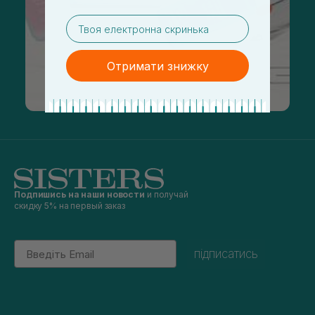
email
Отримати знижку
Подпишись на наши новости
и получай
скидку 5% на первый заказ
Email
підписатись