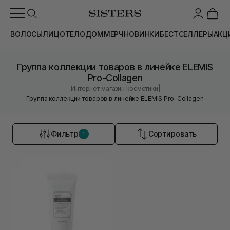
ВОЛОСЫ
ЛИЦО
ТЕЛО
ДОМ
МЕРЧ
НОВИНКИ
БЕСТСЕЛЛЕРЫ
АКЦ
Группа коллекции товаров в линейке ELEMIS
Pro-Collagen
|
Интернет магазин косметики
Группа коллекции товаров в линейке ELEMIS Pro-Collagen
Фильтр
Сортировать
1