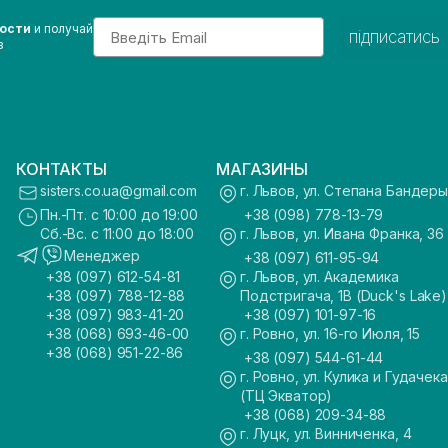
Email
вости
и получай
підписатись
з
КОНТАКТЫ
МАГАЗИНЫ
sisters.co.ua@gmail.com
г. Львов, ул. Степана Бандеры
Пн.-Пт. с 10:00 до 19:00
+38 (098) 778-13-79
Сб.-Вс. с 11:00 до 18:00
г. Львов, ул. Ивана Франка, 36
Менеджер
+38 (097) 611-95-94
+38 (097) 612-54-81
г. Львов, ул. Академика
+38 (097) 788-12-88
Подстригача, 1В (Duck's Lake)
+38 (097) 983-41-20
+38 (097) 101-97-16
+38 (068) 693-46-00
г. Ровно, ул. 16-го Июля, 15
+38 (068) 951-22-86
+38 (097) 544-61-44
г. Ровно, ул. Кулика и Гудачека
(ТЦ Экватор)
+38 (068) 209-34-88
г. Луцк, ул. Винниченка, 4