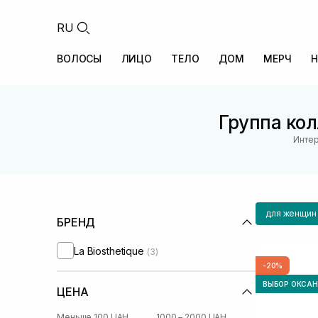
RU
ВОЛОСЫ
ЛИЦО
ТЕЛО
ДОМ
МЕРЧ
Н
Группа кол
Интер
для женщин
БРЕНД
La Biosthetique
(3)
-20%
ВЫБОР ОКСА
ЦЕНА
Меньше 100 UAH
1000 – 2000 UAH