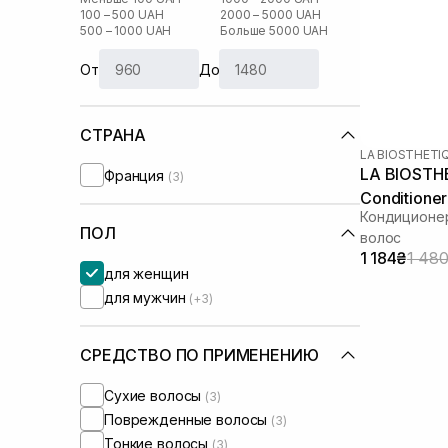
100 – 500 UAH
2000 – 5000 UAH
500 – 1000 UAH
Больше 5000 UAH
От
До
СТРАНА
LA BIOSTHETI
LA BIOSTHE
Франция
(3)
Conditione
Кондиционер
ПОЛ
волос
1 184₴
1 48
для женщин
для мужчин
(+3)
СРЕДСТВО ПО ПРИМЕНЕНИЮ
Сухие волосы
(3)
Поврежденные волосы
(3)
Тонкие волосы
(3)