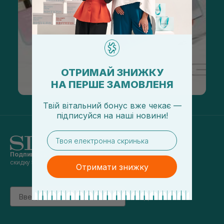
ОТРИМАЙ ЗНИЖКУ
НА ПЕРШЕ ЗАМОВЛЕНЯ
Твій вітальний бонус вже чекає —
підписуйся
на
наші новини!
email
Подпишись на наши новости
и получай
скидку 5% на первый заказ
Отримати знижку
Email
підписатись