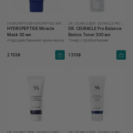
HYDROPEPTIDE
|
HYDROPEPTIDE ANTI-WRINKLE
DR. CEURACLE
|
DR. CEURACLE PRO BALANCE
HYDROPEPTIDE Miracle
DR. CEURACLE Pro Balance
Mask 30 мл
Biotics Toner 300 мл
«Чудодейственная» крем-маска
Тонер с пробиотиками
2 153₴
1 310₴
DR. CEURACLE
|
DR. CEURACLE PRO BALANCE
DR. CEURACLE
|
DR. CEURACLE PRO BALANCE