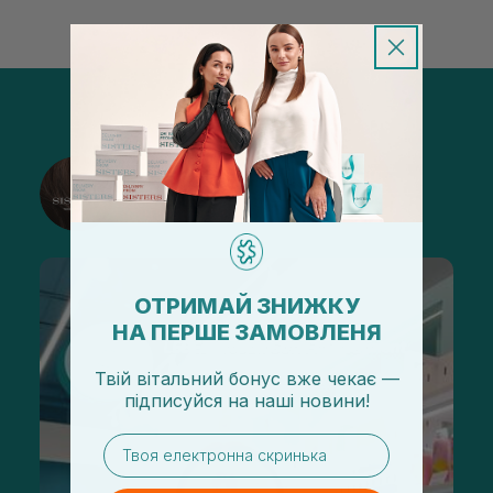
@sisters_stelmakh в Instagram
Подписаться
ОТРИМАЙ ЗНИЖКУ
НА ПЕРШЕ ЗАМОВЛЕНЯ
Твій вітальний бонус вже чекає —
підписуйся
на
наші новини!
email