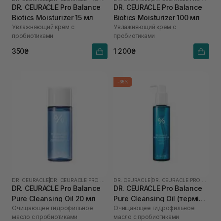
DR. CEURACLE Pro Balance
DR. CEURACLE Pro Balance
Biotics Moisturizer 15 мл
Biotics Moisturizer 100 мл
Увлажняющий крем с
Увлажняющий крем с
пробиотиками
пробиотиками
350₴
1 200₴
-35%
DR. CEURACLE
|
DR. CEURACLE PRO BALANCE
DR. CEURACLE
|
DR. CEURACLE PRO BALANCE
DR. CEURACLE Pro Balance
DR. CEURACLE Pro Balance
Pure Cleansing Oil 20 мл
Pure Cleansing Oil (термін
Очищающее гидрофильное
Очищающее гидрофильное
до 01.27р.) 155 мл
масло с пробиотиками
масло с пробиотиками