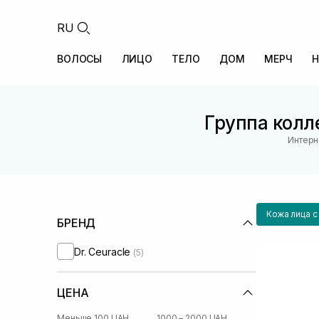
RU
ВОЛОСЫ
ЛИЦО
ТЕЛО
ДОМ
МЕРЧ
Н
Группа колле
Интерн
Кожа лица 
БРЕНД
Dr. Ceuracle
(5)
ЦЕНА
Меньше 100 UAH
1000 – 2000 UAH