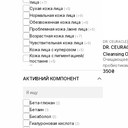
лица
(+7)
Сухая кожа лица
(+5)
Нормальная кожа лица
(+9)
Обезвоженная кожа лица
(+6)
Проблемная кожа /акне лица
(+5)
Возрастная кожа лица
(+7)
DR. CEURACLE
|
Чувствительная кожа лица
(+9)
DR. CEURAC
Кожа лица с куперозом
(+5)
Cleansing O
Кожа лица с пигментацией/
Очищающее 
постакне
(+5)
пробиотика
Кожа лица с расширенными порами
350₴
(+5)
Кожа лица с нарушенным
АКТИВНИЙ КОМПОНЕНТ
барьером
Кожа лица с нарушенным
микробиомом
(+6)
Бета-глюкан
(2)
Бетаин
(1)
Бисаболол
(2)
Гиалуроновая кислота
(2)