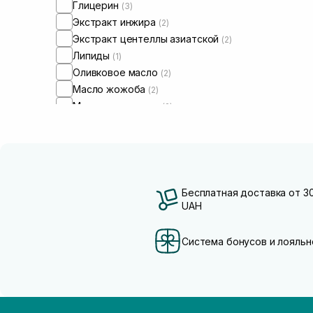
Глицерин
(3)
Экстракт инжира
(2)
Экстракт центеллы азиатской
(2)
Липиды
(1)
Оливковое масло
(2)
Масло жожоба
(2)
Масло макадамии
(2)
Масло подсолнечника
(2)
Пробиотики
(5)
Бесплатная доставка от 3
UAH
Система бонусов и лояльн