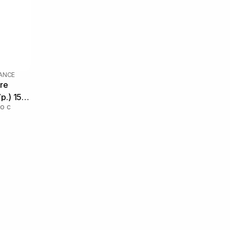
LANCE
re
р.) 155
о с