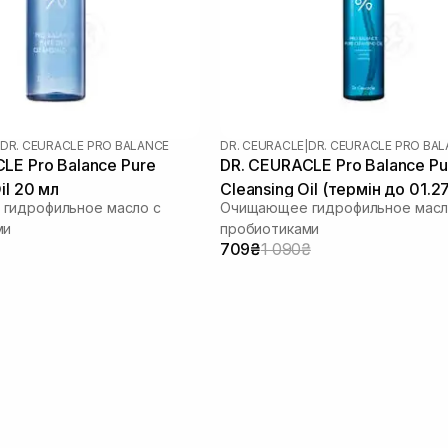
DR. CEURACLE PRO BALANCE
DR. CEURACLE
|
DR. CEURACLE PRO BA
LE Pro Balance Pure
DR. CEURACLE Pro Balance Pu
il 20 мл
Cleansing Oil (термін до 01.27
гидрофильное масло с
Очищающее гидрофильное масл
мл
ми
пробиотиками
709₴
1 090₴