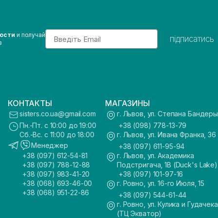
Email
вости
и получай
підписатись
з
КОНТАКТЫ
МАГАЗИНЫ
sisters.co.ua@gmail.com
г. Львов, ул. Степана Бандеры
Пн.-Пт. с 10:00 до 19:00
+38 (098) 778-13-79
Сб.-Вс. с 11:00 до 18:00
г. Львов, ул. Ивана Франка, 36
Менеджер
+38 (097) 611-95-94
+38 (097) 612-54-81
г. Львов, ул. Академика
+38 (097) 788-12-88
Подстригача, 1В (Duck's Lake)
+38 (097) 983-41-20
+38 (097) 101-97-16
+38 (068) 693-46-00
г. Ровно, ул. 16-го Июля, 15
+38 (068) 951-22-86
+38 (097) 544-61-44
г. Ровно, ул. Кулика и Гудачека
(ТЦ Экватор)