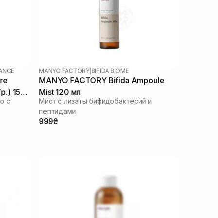
LANCE
MANYO FACTORY
|
BIFIDA BIOME
re
MANYO FACTORY Bifida Ampoule
р.) 155
Mist 120 мл
о с
Мист с лизаты бифидобактерий и
пептидами
999₴