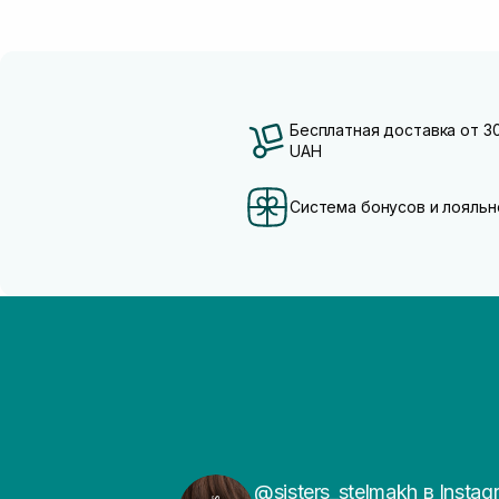
Бесплатная доставка от 3
UAH
Система бонусов и лояльн
@sisters_stelmakh в Instag