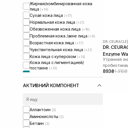
Жирная/комбинированная кожа
лица
(+14)
Сухая кожа лица
(+17)
Нормальная кожа лица
(+21)
Обезвоженная кожа лица
(+16)
Проблемная кожа /акне лица
(+9)
DR. CEURACLE
|
Возрастная кожа лица
(+17)
DR. CEURAC
Чувствительная кожа лица
(+21)
Enzyme Was
Кожа лица с куперозом
(+14)
Утренняя эн
г
Кожа лица с пигментацией/
пробиотика
постакне
(+13)
893₴
1 310₴
Кожа лица с расширенными порами
Кожа лица с нарушенным
АКТИВНИЙ КОМПОНЕНТ
барьером
(+16)
Кожа лица с нарушенным
микробиомом
(+18)
Аллантоин
(3)
Аминокислоты
(2)
Бетаин
(3)