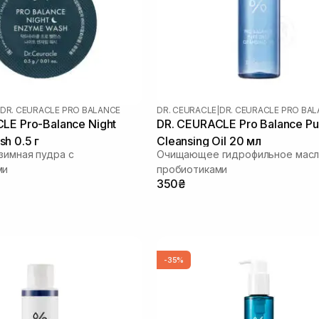
DR. CEURACLE PRO BALANCE
DR. CEURACLE
|
DR. CEURACLE PRO BA
LE Pro-Balance Night
DR. CEURACLE Pro Balance Pu
h 0.5 г
Cleansing Oil 20 мл
зимная пудра с
Очищающее гидрофильное масл
ми
пробиотиками
350₴
-35%