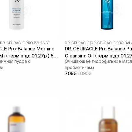
DR. CEURACLE PRO BALANCE
DR. CEURACLE
|
DR. CEURACLE PRO BA
LE Pro-Balance Morning
DR. CEURACLE Pro Balance Pu
h (термін до 01.27р.) 50
Cleansing Oil (термін до 01.27
зимная пудра с
Очищающее гидрофильное масл
мл
ми
пробиотиками
709₴
1 090₴