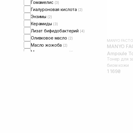
Гомамелис
(3)
Гиалуроновая кислота
(2)
Энзимы
(2)
Керамиды
(3)
Лизат бифидобактерий
(4)
Оливковое масло
(2)
MANYO FACTO
Масло жожоба
(2)
MANYO FAC
Масло макадамии
(2)
Ampoule To
Тонер для з
Масло сои
(1)
биом кожи
Масло подсолнечника
(2)
1 169₴
Масло цитрусовых
(3)
Пантенол
(3)
Пептиды
(1)
Пробиотики
(6)