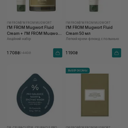
I'M FROM
|
I'M FROM MUGWORT
I'M FROM
|
I'M FROM MUGWORT
I'M FROM Mugwort Fluid
I'M FROM Mugwort Fluid
Cream + I'M FROM Mugwort
Cream 50 мл
Акційний набір
Легкий крем-флюид с полынью
Mask
1 708₴
1 190₴
2 440₴
ВЫБОР ОКСАНЫ
DR. CEURACLE
|
DR. CEURACLE PRO BALANCE
I'M FROM
|
I'M FROM MUGWORT