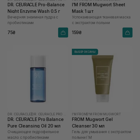
DR. CEURACLE Pro-Balance
I'M FROM Mugwort Sheet
Night Enzyme Wash 0.5 г
Mask 1 шт
Вечерняя энзимная пудра с
Успокаивающая тканевая маска
пробиотиками
с экстрактом полыни
75₴
159₴
ВЫБОР ОКСАНЫ
DR. CEURACLE
|
DR. CEURACLE PRO BALANCE
I'M FROM
|
I'M FROM MUGWORT
DR. CEURACLE Pro Balance
FROM Mugwort Gel
Pure Cleansing Oil 20 мл
Cleanser 30 мл
Очищающее гидрофильное
Гель для умывания с экстрактом
масло с пробиотиками
полыни I`M