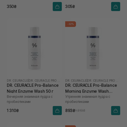
350₴
305₴
-32%
DR. CEURACLE
|
DR. CEURACLE PRO BALANCE
DR. CEURACLE
|
DR. CEURACLE PRO BALANCE
DR. CEURACLE Pro-Balance
DR. CEURACLE Pro-Balance
Night Enzyme Wash 50 г
Morning Enzyme Wash
Вечерняя энзимная пудра с
Утренняя энзимная пудра с
(термін до 01.27р.) 50 г
пробиотиками
пробиотиками
1 310₴
893₴
1 310₴