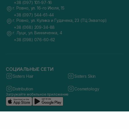
+38 (097) 101-97-16
г. Ровно, ул. 16-го Июля, 15
+38 (097) 544-61-44
г. Ровно, ул. Кулика и Гудачека, 23 (ТЦ Экватор)
+38 (068) 209-34-88
г. Луцк, ул. Винниченка, 4
+38 (098) 076-60-62
СОЦИАЛЬНЫЕ СЕТИ
Sisters Hair
Sisters Skin
Distribution
Cosmetology
Загружайте мобильное приложение