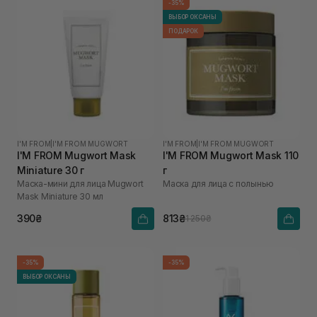
-35%
ВЫБОР ОКСАНЫ
ПОДАРОК
I'M FROM
|
I'M FROM MUGWORT
I'M FROM
|
I'M FROM MUGWORT
I'M FROM Mugwort Mask
I'M FROM Mugwort Mask 110
Miniature 30 г
г
Маска-мини для лица Mugwort
Маска для лица с полынью
Mask Miniature 30 мл
390₴
813₴
1 250₴
-35%
-35%
ВЫБОР ОКСАНЫ