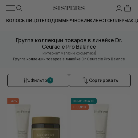
ВОЛОСЫ
ЛИЦО
ТЕЛО
ДОМ
МЕРЧ
НОВИНКИ
БЕСТСЕЛЛЕРЫ
АКЦ
Группа коллекции товаров в линейке Dr.
Ceuracle Pro Balance
|
Интернет магазин косметики
Группа коллекции товаров в линейке Dr. Ceuracle Pro Balance
Фильтр
Сортировать
1
-30%
ВЫБОР ОКСАНЫ
ПОДАРОК