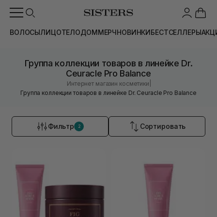
ВОЛОСЫ
ЛИЦО
ТЕЛО
ДОМ
МЕРЧ
НОВИНКИ
БЕСТСЕЛЛЕРЫ
АКЦ
Группа коллекции товаров в линейке Dr.
Ceuracle Pro Balance
|
Интернет магазин косметики
Группа коллекции товаров в линейке Dr. Ceuracle Pro Balance
Фильтр
Сортировать
2