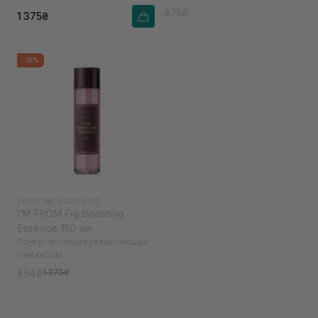
475₴
1 375₴
-35%
I'M FROM
|
I'M FROM FIG
I'M FROM Fig Boosting
Essence 150 мл
Тонер-эссенция увлажняющий
с инжиром
894₴
1 375₴