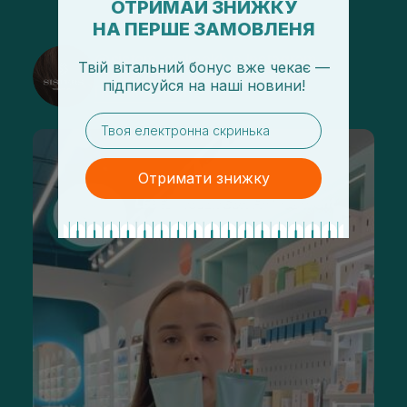
ОТРИМАЙ ЗНИЖКУ
НА ПЕРШЕ ЗАМОВЛЕНЯ
@sisters_stelmakh в Instagram
Твій вітальний бонус вже чекає —
підписуйся
на
наші новини!
Подписаться
email
Отримати знижку