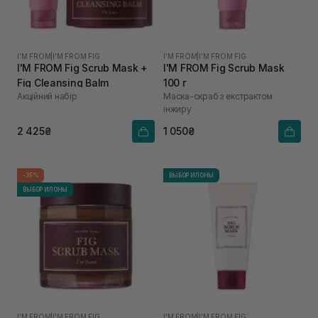
I'M FROM
|
I'M FROM FIG
I'M FROM
|
I'M FROM FIG
I'M FROM Fig Scrub Mask +
I'M FROM Fig Scrub Mask
Fig Cleansing Balm
100 г
Акційний набір
Маска-скраб з екстрактом
інжиру
2 425₴
1 050₴
-35%
ВЫБОР ИЛОНЫ
ВЫБОР ИЛОНЫ
I'M FROM
|
I'M FROM FIG
I'M FROM
|
I'M FROM FIG