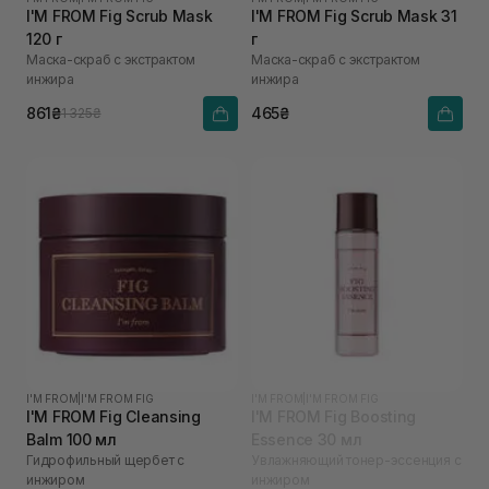
I'M FROM Fig Scrub Mask
I'M FROM Fig Scrub Mask 31
120 г
г
Маска-скраб с экстрактом
Маска-скраб с экстрактом
инжира
инжира
861₴
465₴
1 325₴
I'M FROM
|
I'M FROM FIG
I'M FROM
|
I'M FROM FIG
I'M FROM Fig Cleansing
I'M FROM Fig Boosting
Balm 100 мл
Essence 30 мл
Гидрофильный щербет с
Увлажняющий тонер-эссенция с
инжиром
инжиром