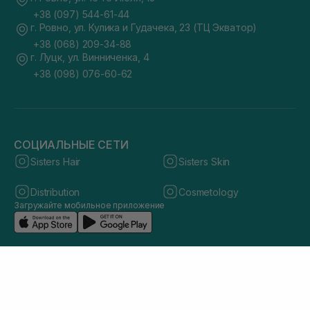
+38 (097) 544-61-44
г. Ровно, ул. Кулика и Гудачека, 23 (ТЦ Экватор)
+38 (068) 209-34-88
г. Луцк, ул. Винниченка, 4
+38 (098) 076-60-62
СОЦИАЛЬНЫЕ СЕТИ
Sisters Hair
Sisters Skin
Distribution
Cosmetology
Загружайте мобильное приложение
© 2026 sisters.co.ua. Все права защищены