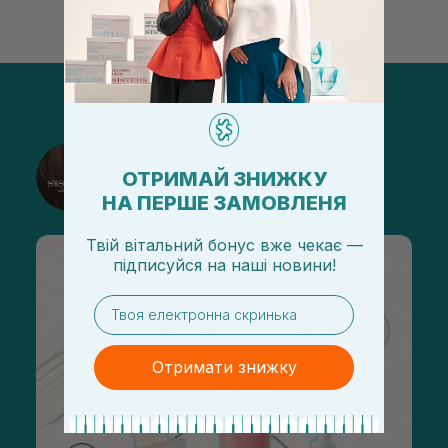
@sisters_stelmakh в Instagram
ОТРИМАЙ ЗНИЖКУ
Подписаться
НА ПЕРШЕ ЗАМОВЛЕНЯ
Твій вітальний бонус вже чекає —
підписуйся
на
наші новини!
email
Отримати знижку