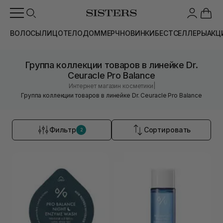
ВОЛОСЫ
ЛИЦО
ТЕЛО
ДОМ
МЕРЧ
НОВИНКИ
БЕСТСЕЛЛЕРЫ
АКЦ
Группа коллекции товаров в линейке Dr.
Ceuracle Pro Balance
|
Интернет магазин косметики
Группа коллекции товаров в линейке Dr. Ceuracle Pro Balance
Фильтр
Сортировать
2