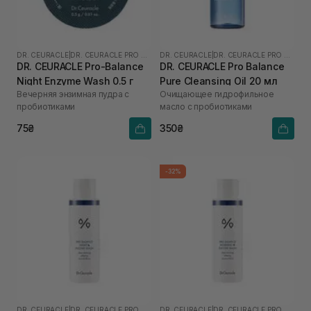
DR. CEURACLE
|
DR. CEURACLE PRO BALANCE
DR. CEURACLE
|
DR. CEURACLE PRO BALANCE
DR. CEURACLE Pro-Balance
DR. CEURACLE Pro Balance
Night Enzyme Wash 0.5 г
Pure Cleansing Oil 20 мл
Вечерняя энзимная пудра с
Очищающее гидрофильное
пробиотиками
масло с пробиотиками
75₴
350₴
-32%
DR. CEURACLE
|
DR. CEURACLE PRO BALANCE
DR. CEURACLE
|
DR. CEURACLE PRO BALANCE