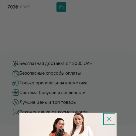
709₴
1 090₴
Бесплатная доставка от 3000 UAH
Безопасные способы оплаты
Только оригинальная косметика
Система бонусов и лояльности
Лучшие цены и топ товары
Рекомендации от косметологов