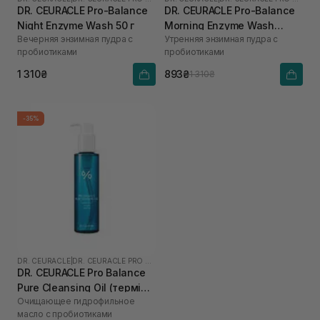
DR. CEURACLE Pro-Balance
DR. CEURACLE Pro-Balance
Night Enzyme Wash 50 г
Morning Enzyme Wash
Вечерняя энзимная пудра с
Утренняя энзимная пудра с
(термін до 01.27р.) 50 г
пробиотиками
пробиотиками
1 310₴
893₴
1 310₴
-35%
DR. CEURACLE
|
DR. CEURACLE PRO BALANCE
DR. CEURACLE Pro Balance
Pure Cleansing Oil (термін
Очищающее гидрофильное
до 01.27р.) 155 мл
масло с пробиотиками