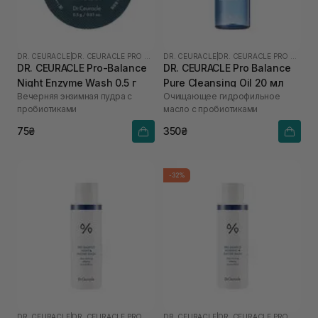
DR. CEURACLE
|
DR. CEURACLE PRO BALANCE
DR. CEURACLE
|
DR. CEURACLE PRO BALANCE
DR. CEURACLE Pro-Balance
DR. CEURACLE Pro Balance
Night Enzyme Wash 0.5 г
Pure Cleansing Oil 20 мл
Вечерняя энзимная пудра с
Очищающее гидрофильное
пробиотиками
масло с пробиотиками
75₴
350₴
-32%
DR. CEURACLE
|
DR. CEURACLE PRO BALANCE
DR. CEURACLE
|
DR. CEURACLE PRO BALANCE