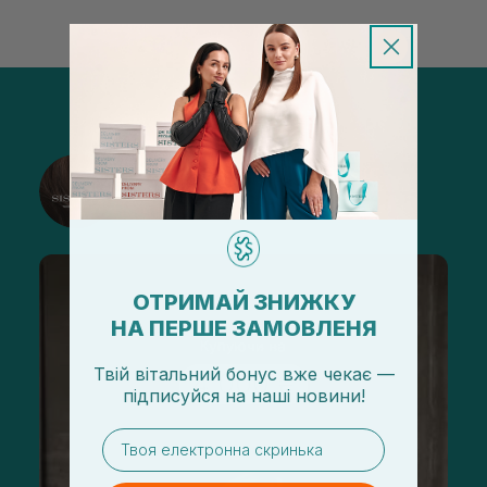
@sisters_stelmakh в Instagram
Подписаться
ОТРИМАЙ ЗНИЖКУ
НА ПЕРШЕ ЗАМОВЛЕНЯ
Твій вітальний бонус вже чекає —
підписуйся
на
наші новини!
email