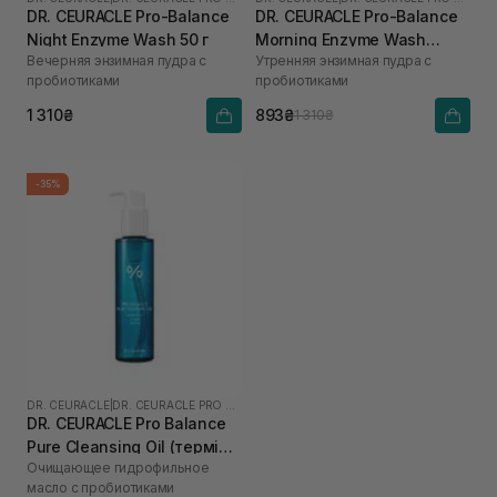
DR. CEURACLE Pro-Balance
DR. CEURACLE Pro-Balance
Night Enzyme Wash 50 г
Morning Enzyme Wash
Вечерняя энзимная пудра с
Утренняя энзимная пудра с
(термін до 01.27р.) 50 г
пробиотиками
пробиотиками
1 310₴
893₴
1 310₴
-35%
DR. CEURACLE
|
DR. CEURACLE PRO BALANCE
DR. CEURACLE Pro Balance
Pure Cleansing Oil (термін
Очищающее гидрофильное
до 01.27р.) 155 мл
масло с пробиотиками