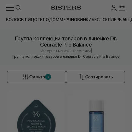
ВОЛОСЫ
ЛИЦО
ТЕЛО
ДОМ
МЕРЧ
НОВИНКИ
БЕСТСЕЛЛЕРЫ
АКЦ
Группа коллекции товаров в линейке Dr.
Ceuracle Pro Balance
|
Интернет магазин косметики
Группа коллекции товаров в линейке Dr. Ceuracle Pro Balance
Фильтр
Сортировать
2