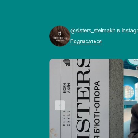
@sisters_stelmakh в Instag
Подписаться