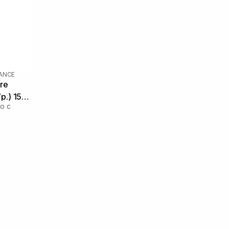
LANCE
re
р.) 155
о с