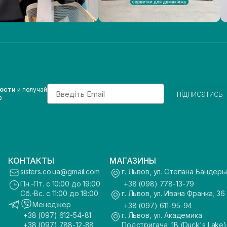
Email
вости
и получай
підписатись
з
КОНТАКТЫ
МАГАЗИНЫ
sisters.co.ua@gmail.com
г. Львов, ул. Степана Бандеры
Пн.-Пт. с 10:00 до 19:00
+38 (098) 778-13-79
Сб.-Вс. с 11:00 до 18:00
г. Львов, ул. Ивана Франка, 36
Менеджер
+38 (097) 611-95-94
+38 (097) 612-54-81
г. Львов, ул. Академика
+38 (097) 788-12-88
Подстригача, 1В (Duck's Lake)