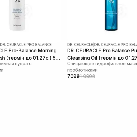
DR. CEURACLE PRO BALANCE
DR. CEURACLE
|
DR. CEURACLE PRO BA
LE Pro-Balance Morning
DR. CEURACLE Pro Balance Pu
h (термін до 01.27р.) 50
Cleansing Oil (термін до 01.27
зимная пудра с
Очищающее гидрофильное масл
мл
ми
пробиотиками
709₴
1 090₴