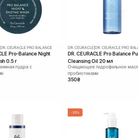
DR. CEURACLE PRO BALANCE
DR. CEURACLE
|
DR. CEURACLE PRO BA
LE Pro-Balance Night
DR. CEURACLE Pro Balance Pu
h 0.5 г
Cleansing Oil 20 мл
зимная пудра с
Очищающее гидрофильное масл
ми
пробиотиками
350₴
-35%