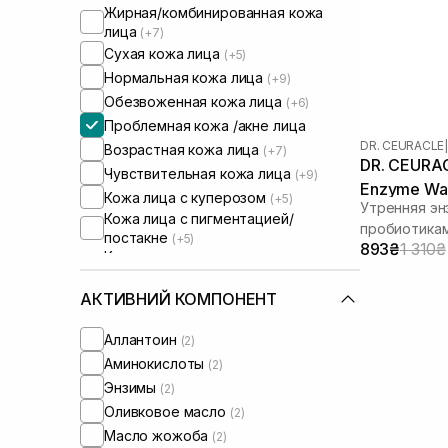
Жирная/комбинированная кожа
лица
(+7)
Сухая кожа лица
(+5)
Нормальная кожа лица
(+9)
Обезвоженная кожа лица
(+6)
Проблемная кожа /акне лица
DR. CEURACLE
|
Возрастная кожа лица
(+7)
DR. CEURAC
Чувствительная кожа лица
(+9)
Enzyme Was
Кожа лица с куперозом
(+5)
Утренняя эн
г
Кожа лица с пигментацией/
пробиотика
постакне
(+5)
893₴
1 310₴
Кожа лица с расширенными порами
(+5)
Кожа лица с нарушенным
АКТИВНИЙ КОМПОНЕНТ
барьером
(+5)
Кожа лица с нарушенным
Аллантоин
(2)
микробиомом
(+6)
Аминокислоты
(2)
Энзимы
(2)
Оливковое масло
(2)
Масло жожоба
(2)