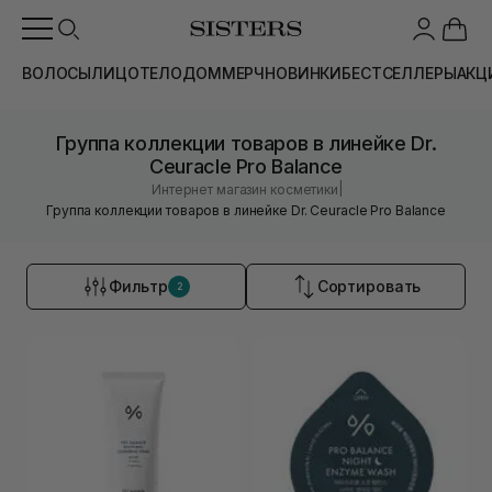
ВОЛОСЫ
ЛИЦО
ТЕЛО
ДОМ
МЕРЧ
НОВИНКИ
БЕСТСЕЛЛЕРЫ
АКЦ
Группа коллекции товаров в линейке Dr.
Ceuracle Pro Balance
|
Интернет магазин косметики
Группа коллекции товаров в линейке Dr. Ceuracle Pro Balance
Фильтр
Сортировать
2