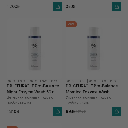
1 200₴
350₴
-32%
DR. CEURACLE
|
DR. CEURACLE PRO BALANCE
DR. CEURACLE
|
DR. CEURACLE PRO BALANCE
DR. CEURACLE Pro-Balance
DR. CEURACLE Pro-Balance
Night Enzyme Wash 50 г
Morning Enzyme Wash
Вечерняя энзимная пудра с
Утренняя энзимная пудра с
(термін до 01.27р.) 50 г
пробиотиками
пробиотиками
1 310₴
893₴
1 310₴