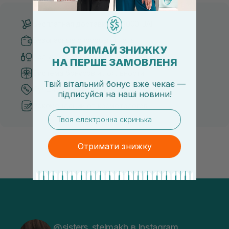
Бесплатная доставка от 3000 UAH
Безопасные способы оплаты
ОТРИМАЙ ЗНИЖКУ
Только оригинальная косметика
НА ПЕРШЕ ЗАМОВЛЕНЯ
Система бонусов и лояльности
Твій вітальний бонус вже чекає —
Лучшие цены и топ товары
підписуйся
на
наші новини!
Рекомендации от косметологов
email
Отримати знижку
@sisters_stelmakh в Instagram