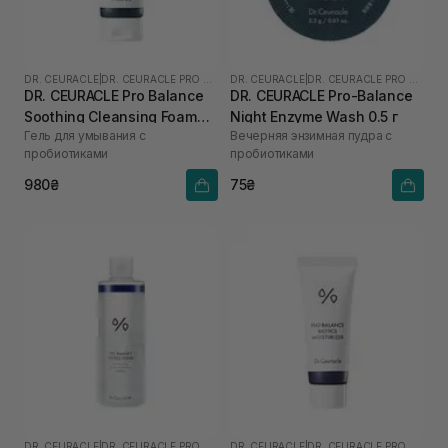
DR. CEURACLE
|
DR. CEURACLE PRO BALANCE
DR. CEURACLE
|
DR. CEURACLE PRO BALANCE
DR. CEURACLE Pro Balance
DR. CEURACLE Pro-Balance
Soothing Cleansing Foam
Night Enzyme Wash 0.5 г
Гель для умывания с
Вечерняя энзимная пудра с
150 мл
пробиотиками
пробиотиками
980₴
75₴
DR. CEURACLE
|
DR. CEURACLE PRO BALANCE
DR. CEURACLE
|
DR. CEURACLE PRO BALANCE