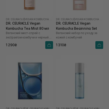
DR. CEURACLE
|
VEGAN KOMBUCHA TEA
DR. CEURACLE
|
VEGAN KOMBUCHA TEA
DR. CEURACLE Vegan
DR. CEURACLE Vegan
Kombucha Tea Mist 80 мл
Kombucha Beginning Set
Веганский мист-спрей с
Веганский набор по уходу за
экстрактом комбучи и черный
кожей с комбучей
чай
1 290₴
1 310₴
DR. CEURACLE
|
DR. CEURACLE HYAL REYOUTH
DR. CEURACLE
|
DR. CEURACLE HYAL REYOUTH