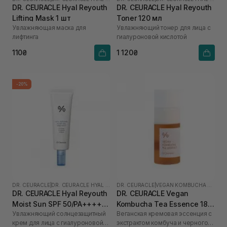
DR. CEURACLE Hyal Reyouth
DR. CEURACLE Hyal Reyouth
Lifting Mask 1 шт
Toner 120 мл
Увлажняющая маска для
Увлажняющий тонер для лица с
лифтинга
гиалуроновой кислотой
110₴
1 120₴
-20%
DR. CEURACLE
|
DR. CEURACLE HYAL REYOUTH
DR. CEURACLE
|
VEGAN KOMBUCHA TEA
DR. CEURACLE Hyal Reyouth
DR. CEURACLE Vegan
Moist Sun SPF 50/PA++++
Kombucha Tea Essence 18
Увлажняющий солнцезащитный
Веганская кремовая эссенция с
50 мл
мл
крем для лица с гиалуроновой
экстрактом комбуча и черного