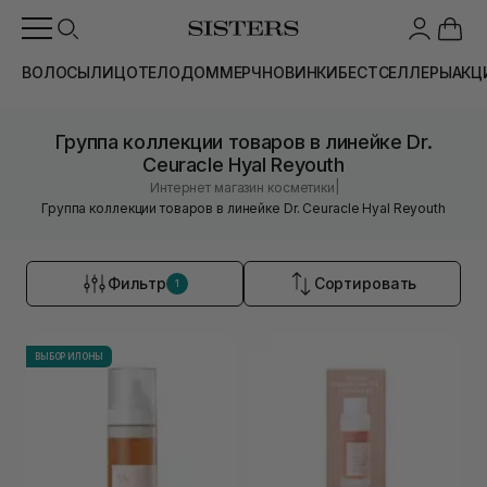
ВОЛОСЫ
ЛИЦО
ТЕЛО
ДОМ
МЕРЧ
НОВИНКИ
БЕСТСЕЛЛЕРЫ
АКЦ
Группа коллекции товаров в линейке Dr.
Ceuracle Hyal Reyouth
|
Интернет магазин косметики
Группа коллекции товаров в линейке Dr. Ceuracle Hyal Reyouth
Фильтр
Сортировать
1
ВЫБОР ИЛОНЫ