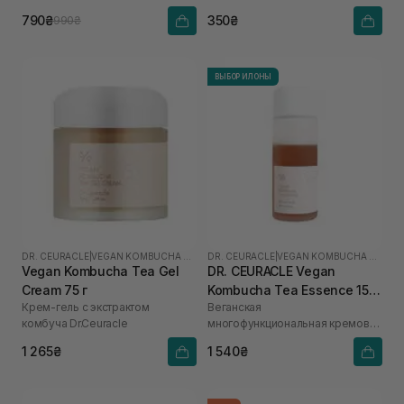
кислотой
чая
790₴
350₴
990₴
ВЫБОР ИЛОНЫ
DR. CEURACLE
|
VEGAN KOMBUCHA TEA
DR. CEURACLE
|
VEGAN KOMBUCHA TEA
Vegan Kombucha Tea Gel
DR. CEURACLE Vegan
Cream 75 г
Kombucha Tea Essence 150
Крем-гель с экстрактом
Веганская
мл
комбуча Dr.Ceuracle
многофункциональная кремовая
эссенция с экстрактом комбуча
1 265₴
1 540₴
и черного чая