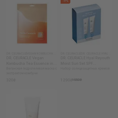
-17%
DR. CEURACLE
|
VEGAN KOMBUCHA TEA
DR. CEURACLE
|
DR. CEURACLE HYAL REYOUTH
DR. CEURACLE Vegan
DR. CEURACLE Hyal Reyouth
Kombucha Tea Essence in
Moist Sun Set SPF
Веганская гидрогелевая маска с
Набор солнцезащитных кремов
Gel Mask 1 шт
50/PA++++
экстрактом комбучи
320₴
1 290₴
1 550₴