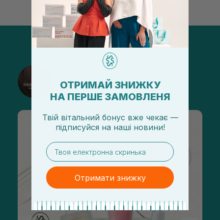
@sisters_stelmakh в Instagram
ОТРИМАЙ ЗНИЖКУ
Подписаться
НА ПЕРШЕ ЗАМОВЛЕНЯ
Твій вітальний бонус вже чекає —
підписуйся
на
наші новини!
email
Отримати знижку