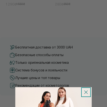
1 290₴
280₴
1 550₴
350₴
Бесплатная доставка от 3000 UAH
Безопасные способы оплаты
Только оригинальная косметика
Система бонусов и лояльности
Лучшие цены и топ товары
Рекомендации от косметологов