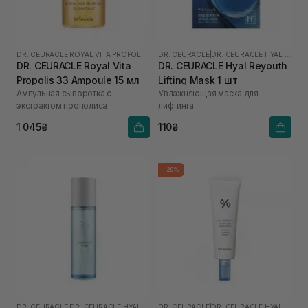
DR. CEURACLE
|
ROYAL VITA PROPOLIS 33
DR. CEURACLE
|
DR. CEURACLE HYAL REYOUTH
DR. CEURACLE Royal Vita
DR. CEURACLE Hyal Reyouth
Propolis 33 Ampoule 15 мл
Lifting Mask 1 шт
Ампульная сыворотка с
Увлажняющая маска для
экстрактом прополиса
лифтинга
1 045₴
110₴
-20%
DR. CEURACLE
|
DR. CEURACLE HYAL REYOUTH
DR. CEURACLE
|
DR. CEURACLE HYAL REYOUTH