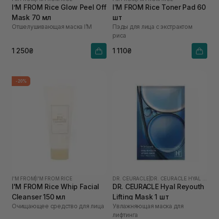
I’M FROM Rice Glow Peel Off
I'M FROM Rice Toner Pad 60
Mask 70 мл
шт
Отшелушивающая маска I’M
Пэды для лица с экстрактом
риса
1 250₴
1 110₴
-20%
I'M FROM
|
I'M FROM RICE
DR. CEURACLE
|
DR. CEURACLE HYAL REYOUTH
I'M FROM Rice Whip Facial
DR. CEURACLE Hyal Reyouth
Cleanser 150 мл
Lifting Mask 1 шт
Очищающее средство для лица
Увлажняющая маска для
лифтинга