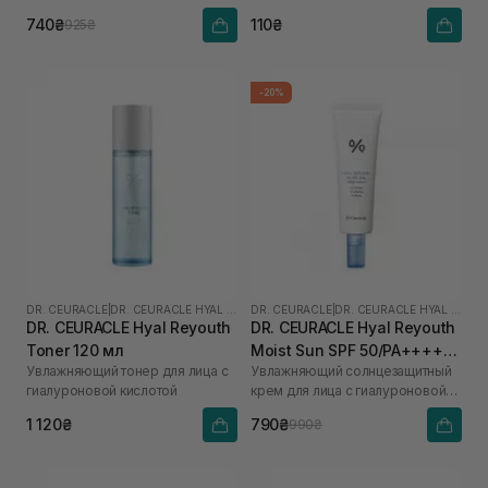
740₴
110₴
925₴
-20%
DR. CEURACLE
|
DR. CEURACLE HYAL REYOUTH
DR. CEURACLE
|
DR. CEURACLE HYAL REYOUTH
DR. CEURACLE Hyal Reyouth
DR. CEURACLE Hyal Reyouth
Toner 120 мл
Moist Sun SPF 50/PA++++
Увлажняющий тонер для лица с
Увлажняющий солнцезащитный
50 мл
гиалуроновой кислотой
крем для лица с гиалуроновой
кислотой
1 120₴
790₴
990₴