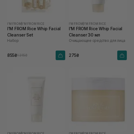
I'M FROM
|
I'M FROM RICE
I'M FROM
|
I'M FROM RICE
I'M FROM Rice Whip Facial
I'M FROM Rice Whip Facial
Cleanser Set
Cleanser 30 мл
Набор
Очищающее средство для лица
855₴
275₴
1 315₴
I'M FROM
|
I'M FROM RICE
I'M FROM
|
I'M FROM RICE