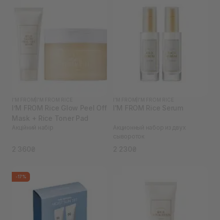
I'M FROM
|
I'M FROM RICE
I'M FROM
|
I'M FROM RICE
I’M FROM Rice Glow Peel Off
I'M FROM Rice Serum
Mask + Rice Toner Pad
Акційний набір
Акционный набор из двух
сывороток
2 360₴
2 230₴
-17%