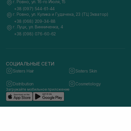
г. Ровно, ул. 16-го Июля, 15
+38 (097) 544-61-44
г. Ровно, ул. Кулика и Гудачека, 23 (ТЦ Экватор)
+38 (068) 209-34-88
г. Луцк, ул. Винниченка, 4
+38 (098) 076-60-62
СОЦИАЛЬНЫЕ СЕТИ
Sisters Hair
Sisters Skin
Distribution
Cosmetology
Загружайте мобильное приложение
© 2026 sisters.co.ua. Все права защищены