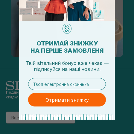
ОТРИМАЙ ЗНИЖКУ
НА ПЕРШЕ ЗАМОВЛЕНЯ
Твій вітальний бонус вже чекає —
підписуйся
на
наші новини!
email
Подпишись на наши новости
и получай
скидку 5% на первый заказ
Отримати знижку
Email
підписатись