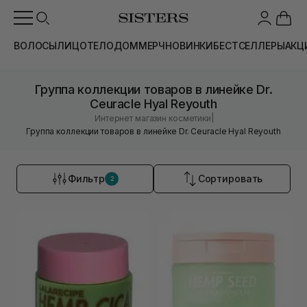
ВОЛОСЫ
ЛИЦО
ТЕЛО
ДОМ
МЕРЧ
НОВИНКИ
БЕСТСЕЛЛЕРЫ
АКЦ
Группа коллекции товаров в линейке Dr.
Ceuracle Hyal Reyouth
|
Интернет магазин косметики
Группа коллекции товаров в линейке Dr. Ceuracle Hyal Reyouth
Фильтр
Сортировать
2