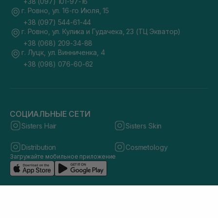
+38 (097) 101-97-16
г. Ровно, ул. 16-го Июля, 15
+38 (097) 544-61-44
г. Ровно, ул. Кулика и Гудачека, 23 (ТЦ Экватор)
+38 (068) 209-34-88
г. Луцк, ул. Винниченка, 4
+38 (098) 076-60-62
СОЦИАЛЬНЫЕ СЕТИ
Sisters Hair
Sisters Skin
Distribution
Cosmetology
Загружайте мобильное приложение