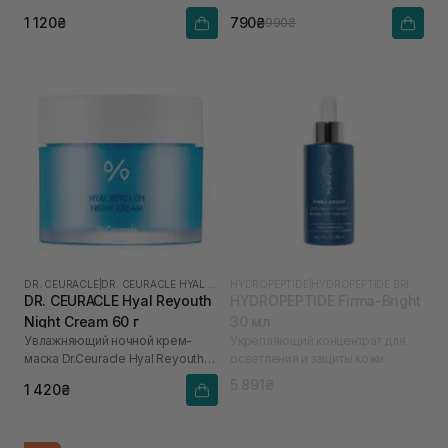
кислотой
1 120₴
790₴
990₴
DR. CEURACLE
|
DR. CEURACLE HYAL REYOUTH
HYDROPEPTIDE
|
HYDROPEPTIDE BRIGHTEN
DR. CEURACLE Hyal Reyouth
HYDROPEPTIDE Firma-Bright
Night Cream 60 г
30 мл
Увлажняющий ночной крем-
Укрепляющий концентрат для
маска Dr.Ceuracle Hyal Reyouth
осветления и защиты кожи
Night Cream, 60 g
5 891₴
1 420₴