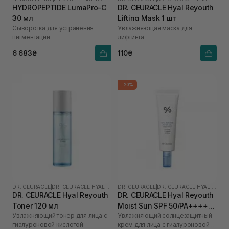
HYDROPEPTIDE LumaPro-C
DR. CEURACLE Hyal Reyouth
30 мл
Lifting Mask 1 шт
Сыворотка для устранения
Увлажняющая маска для
пигментации
лифтинга
6 683₴
110₴
-20%
DR. CEURACLE
|
DR. CEURACLE HYAL REYOUTH
DR. CEURACLE
|
DR. CEURACLE HYAL REYOUTH
DR. CEURACLE Hyal Reyouth
DR. CEURACLE Hyal Reyouth
Toner 120 мл
Moist Sun SPF 50/PA++++
Увлажняющий тонер для лица с
Увлажняющий солнцезащитный
50 мл
гиалуроновой кислотой
крем для лица с гиалуроновой