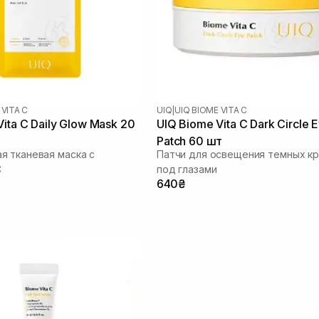
 VITA C
UIQ
|
UIQ BIOME VITA C
ita C Daily Glow Mask 20
UIQ Biome Vita C Dark Circle 
Patch 60 шт
 тканевая маска с
Патчи для освещения темных кр
C
под глазами
640₴