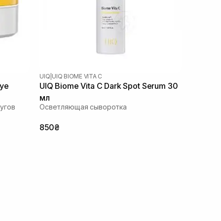
UIQ
|
UIQ BIOME VITA C
Eye
UIQ Biome Vita C Dark Spot Serum 30
мл
угов
Осветляющая сыворотка
850₴