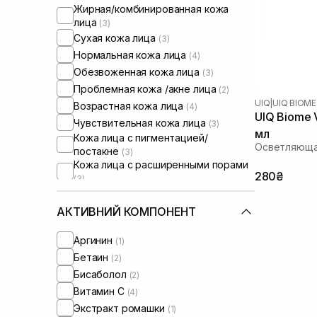
Жирная/комбинированная кожа
лица
(3)
Сухая кожа лица
(3)
Нормальная кожа лица
(4)
Обезвоженная кожа лица
(3)
Проблемная кожа /акне лица
(2)
UIQ
|
UIQ BIOME
Возрастная кожа лица
(4)
UIQ Biome V
Чувствительная кожа лица
(3)
мл
Кожа лица с пигментацией/
Осветляюща
постакне
(3)
Кожа лица с расширенными порами
280₴
(3)
Кожа лица с нарушенным
барьером
(1)
АКТИВНИЙ КОМПОНЕНТ
Сыворотки от постакне
(2)
От синяков под глазами
(1)
Аргинин
(1)
Бетаин
(2)
Бисаболол
(2)
Витамин C
(4)
Экстракт ромашки
(1)