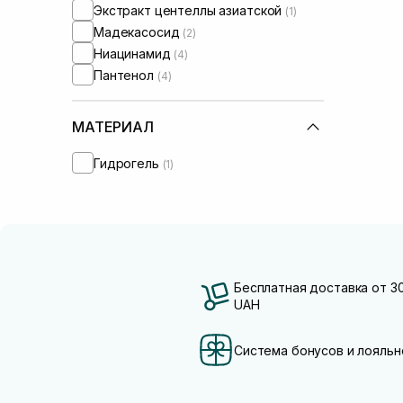
Экстракт центеллы азиатской
(1)
Мадекасосид
(2)
Ниацинамид
(4)
Пантенол
(4)
МАТЕРИАЛ
Гидрогель
(1)
Бесплатная доставка от 3
UAH
Система бонусов и лояльн