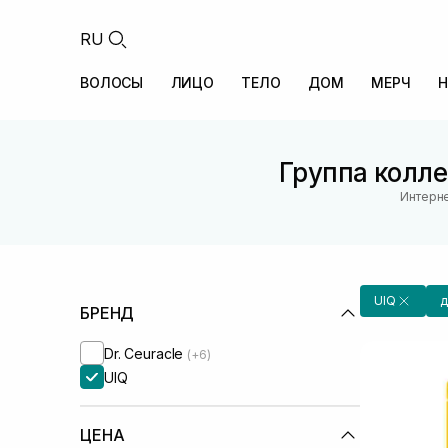
RU
ВОЛОСЫ
ЛИЦО
ТЕЛО
ДОМ
МЕРЧ
Н
Группа колле
Интерне
UIQ
д
БРЕНД
Dr. Ceuracle
(+6)
UIQ
ЦЕНА