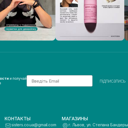
Email
вости
и получай
підписатись
з
КОНТАКТЫ
МАГАЗИНЫ
sisters.co.ua@gmail.com
г. Львов, ул. Степана Бандеры