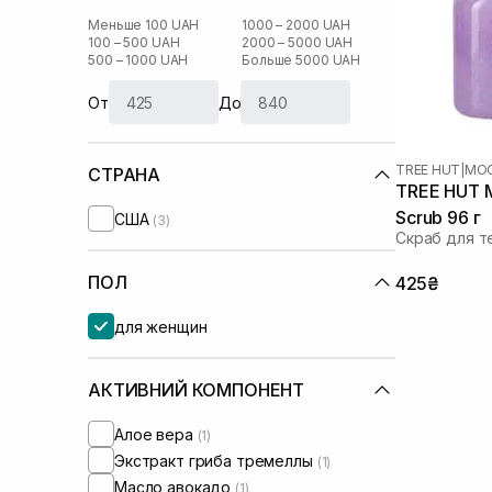
Меньше 100 UAH
1000 – 2000 UAH
100 – 500 UAH
2000 – 5000 UAH
500 – 1000 UAH
Больше 5000 UAH
От
До
TREE HUT
|
MOO
СТРАНА
TREE HUT M
Scrub 96 г
США
(3)
Скраб для т
ПОЛ
425₴
для женщин
АКТИВНИЙ КОМПОНЕНТ
Алое вера
(1)
Экстракт гриба тремеллы
(1)
Масло авокадо
(1)