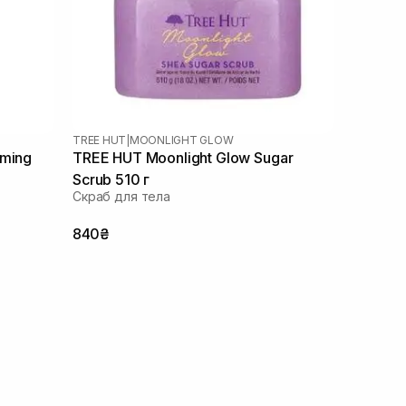
TREE HUT
|
MOONLIGHT GLOW
aming
TREE HUT Moonlight Glow Sugar
Scrub 510 г
Скраб для тела
840₴