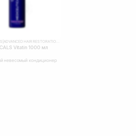
LS
|
ADVANCED HAIR RESTORATION TECHNOLOGY WOMEN
ALS Vitatin 1000 мл
й невесомый кондиционер