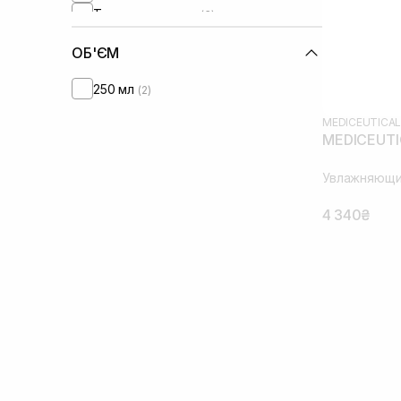
Трипептид меди
(3)
Цинк
(1)
ОБ'ЄМ
250 мл
(2)
MEDICEUTICA
MEDICEUTIC
Увлажняющи
4 340₴