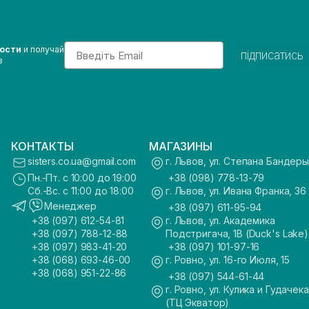
Email
вости
и получай
підписатись
з
КОНТАКТЫ
МАГАЗИНЫ
sisters.co.ua@gmail.com
г. Львов, ул. Степана Бандеры
Пн.-Пт. с 10:00 до 19:00
+38 (098) 778-13-79
Сб.-Вс. с 11:00 до 18:00
г. Львов, ул. Ивана Франка, 36
Менеджер
+38 (097) 611-95-94
+38 (097) 612-54-81
г. Львов, ул. Академика
+38 (097) 788-12-88
Подстригача, 1В (Duck's Lake)
+38 (097) 983-41-20
+38 (097) 101-97-16
+38 (068) 693-46-00
г. Ровно, ул. 16-го Июля, 15
+38 (068) 951-22-86
+38 (097) 544-61-44
г. Ровно, ул. Кулика и Гудачека
(ТЦ Экватор)