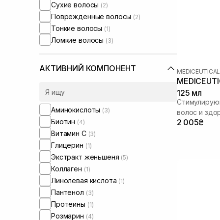
Сухие волосы
(2)
Поврежденные волосы
(2)
Тонкие волосы
(1)
Ломкие волосы
(3)
АКТИВНИЙ КОМПОНЕНТ
MEDICEUTICA
MEDICEUTIC
125 мл
Стимулирую
Аминокислоты
(3)
волос и здо
Биотин
2 005₴
(4)
Витамин C
(3)
Глицерин
(1)
Экстракт женьшеня
(5)
Коллаген
(1)
Линолевая кислота
(1)
Пантенол
(3)
Протеины
(1)
Розмарин
(4)