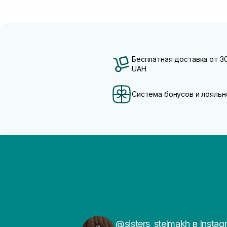
Бесплатная доставка от 3
UAH
Система бонусов и лояльн
@sisters_stelmakh в Instag