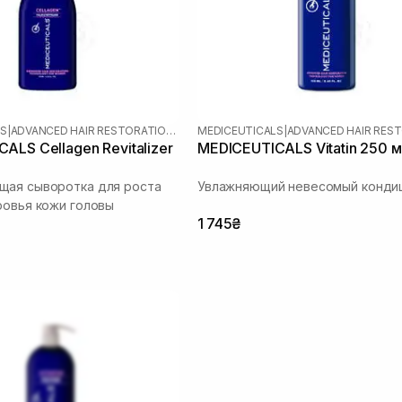
LS
|
ADVANCED HAIR RESTORATION TECHNOLOGY WOMEN
MEDICEUTICALS
|
ALS Cellagen Revitalizer
MEDICEUTICALS Vitatin 250 
щая сыворотка для роста
Увлажняющий невесомый конди
ровья кожи головы
1 745₴