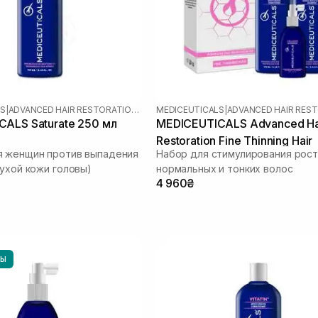
LS
|
ADVANCED HAIR RESTORATION TECHNOLOGY WOMEN
MEDICEUTICALS
|
ALS Saturate 250 мл
MEDICEUTICALS Advanced Ha
Restoration Fine Thinning Hair
я женщин против выпадения
Набор для стимулирования рост
сухой кожи головы)
нормальных и тонких волос
4 960₴
НЫ