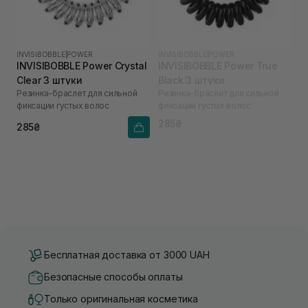
INVISIBOBBLE
|
POWER
INVISIBOBBLE
|
POWER
INVISIBOBBLE Power Crystal
INVISIBOBBLE Power True
Clear 3 штуки
Black 3 штуки
Резинка-браслет для сильной
Резинка-браслет для сильной
фиксации густых волос
фиксации густых волос
285₴
285₴
Бесплатная доставка от 3000 UAH
Безопасные способы оплаты
Только оригинальная косметика