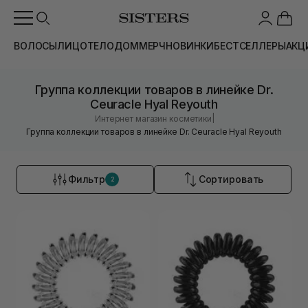
ВОЛОСЫ
ЛИЦО
ТЕЛО
ДОМ
МЕРЧ
НОВИНКИ
БЕСТСЕЛЛЕРЫ
АКЦ
Группа коллекции товаров в линейке Dr.
Ceuracle Hyal Reyouth
|
Интернет магазин косметики
Группа коллекции товаров в линейке Dr. Ceuracle Hyal Reyouth
Фильтр
Сортировать
2