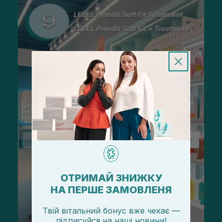
ОТРИМАЙ ЗНИЖКУ
НА ПЕРШЕ ЗАМОВЛЕНЯ
Твій вітальний бонус вже чекає —
підписуйся
на
наші новини!