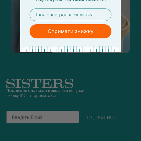
email
Отримати знижку
Подпишись на наши новости
и получай
скидку 5% на первый заказ
Email
підписатись