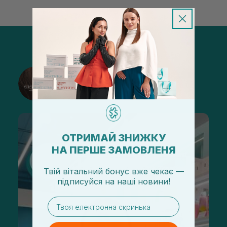
@sisters_stelmakh в Instagram
Подписаться
ОТРИМАЙ ЗНИЖКУ
НА ПЕРШЕ ЗАМОВЛЕНЯ
Твій вітальний бонус вже чекає —
підписуйся
на
наші новини!
email