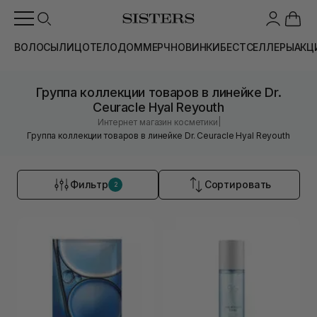
ВОЛОСЫ
ЛИЦО
ТЕЛО
ДОМ
МЕРЧ
НОВИНКИ
БЕСТСЕЛЛЕРЫ
АКЦ
Группа коллекции товаров в линейке Dr.
Ceuracle Hyal Reyouth
|
Интернет магазин косметики
Группа коллекции товаров в линейке Dr. Ceuracle Hyal Reyouth
Фильтр
Сортировать
2