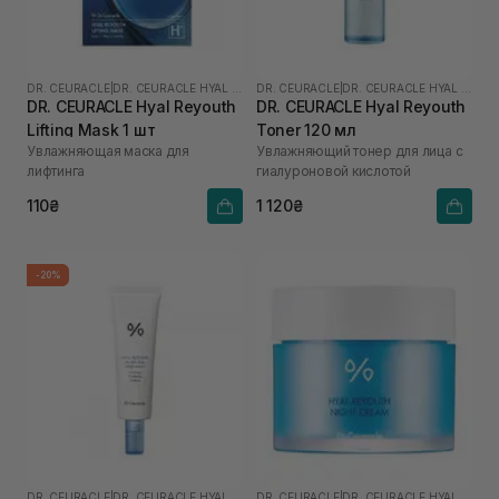
DR. CEURACLE
|
DR. CEURACLE HYAL REYOUTH
DR. CEURACLE
|
DR. CEURACLE HYAL REYOUTH
DR. CEURACLE Hyal Reyouth
DR. CEURACLE Hyal Reyouth
Lifting Mask 1 шт
Toner 120 мл
Увлажняющая маска для
Увлажняющий тонер для лица с
лифтинга
гиалуроновой кислотой
110₴
1 120₴
-20%
DR. CEURACLE
|
DR. CEURACLE HYAL REYOUTH
DR. CEURACLE
|
DR. CEURACLE HYAL REYOUTH