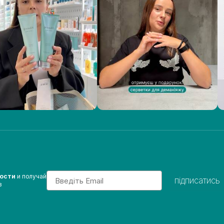
Email
вости
и получай
підписатись
з