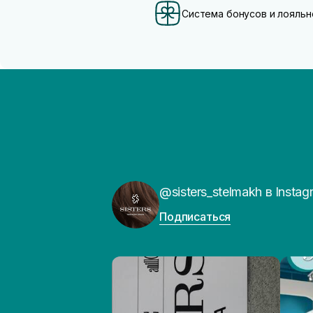
Система бонусов и лояльн
@sisters_stelmakh в Instag
Подписаться