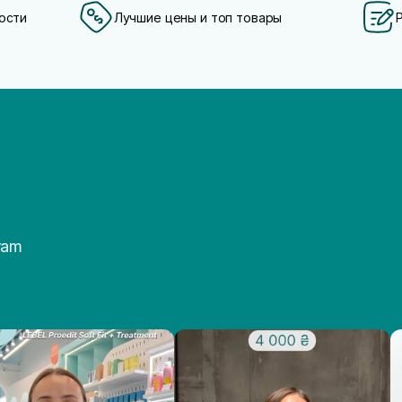
ости
Лучшие цены и топ товары
ram