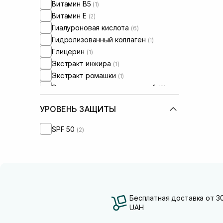
Витамин B5
(1)
Витамин Е
(2)
Гиалуроновая кислота
(6)
Гидролизованный коллаген
(1)
Глицерин
(1)
Экстракт инжира
(1)
Экстракт ромашки
(1)
Экстракт центеллы азиатской
(3)
Ниацинамид
(5)
УРОВЕНЬ ЗАЩИТЫ
Масло макадамии
(1)
Пантенол
(5)
SPF 50
(2)
Токоферол
(1)
Бесплатная доставка от 3
UAH