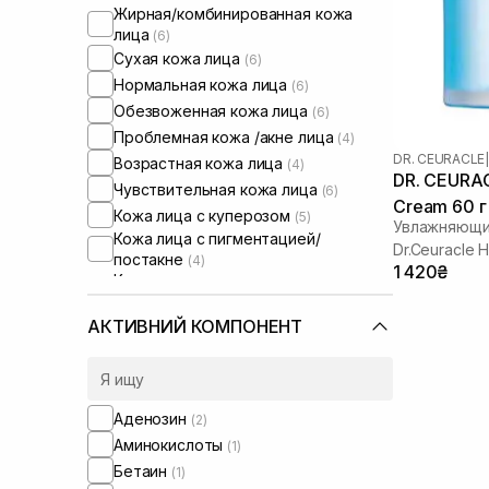
Жирная/комбинированная кожа
лица
(6)
Сухая кожа лица
(6)
Нормальная кожа лица
(6)
Обезвоженная кожа лица
(6)
Проблемная кожа /акне лица
(4)
DR. CEURACLE
|
Возрастная кожа лица
(4)
DR. CEURAC
Чувствительная кожа лица
(6)
Cream 60 г
Кожа лица с куперозом
(5)
Увлажняющи
Кожа лица с пигментацией/
Dr.Ceuracle 
постакне
(4)
1 420₴
Кожа лица с расширенными порами
(4)
Кожа лица с нарушенным
АКТИВНИЙ КОМПОНЕНТ
барьером
(5)
Кожа лица с нарушенным
микробиомом
(5)
Увлажняющие сыворотки для лица
Аденозин
(2)
(1)
Аминокислоты
(1)
Бетаин
(1)