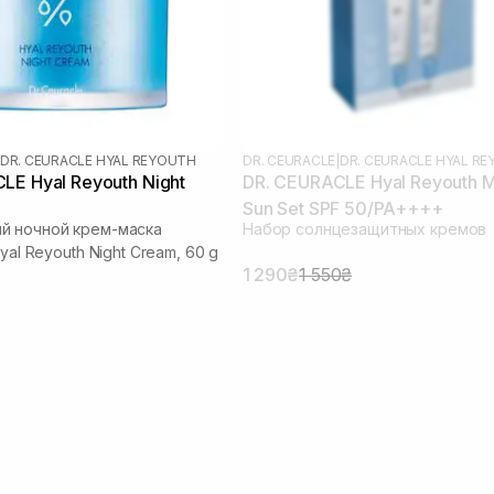
DR. CEURACLE HYAL REYOUTH
DR. CEURACLE
|
DR. CEURACLE HYAL R
LE Hyal Reyouth Night
DR. CEURACLE Hyal Reyouth M
Sun Set SPF 50/PA++++
й ночной крем-маска
Набор солнцезащитных кремов
Hyal Reyouth Night Cream, 60 g
1 290₴
1 550₴