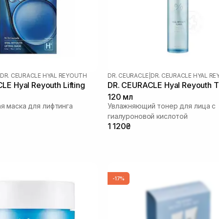
DR. CEURACLE HYAL REYOUTH
DR. CEURACLE
|
DR. CEURACLE HYAL R
E Hyal Reyouth Lifting
DR. CEURACLE Hyal Reyouth T
120 мл
 маска для лифтинга
Увлажняющий тонер для лица с
гиалуроновой кислотой
1 120₴
-17%