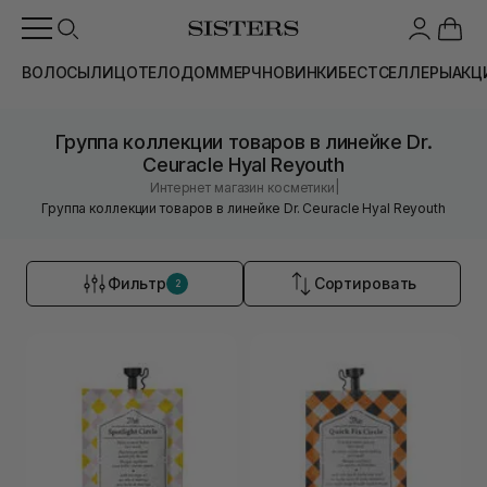
ВОЛОСЫ
ЛИЦО
ТЕЛО
ДОМ
МЕРЧ
НОВИНКИ
БЕСТСЕЛЛЕРЫ
АКЦ
Группа коллекции товаров в линейке Dr.
Ceuracle Hyal Reyouth
|
Интернет магазин косметики
Группа коллекции товаров в линейке Dr. Ceuracle Hyal Reyouth
Фильтр
Сортировать
2