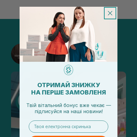
@sisters_stelmakh в Instagram
Подписаться
ОТРИМАЙ ЗНИЖКУ
НА ПЕРШЕ ЗАМОВЛЕНЯ
Твій вітальний бонус вже чекає —
підписуйся
на
наші новини!
email