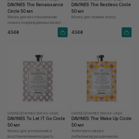
DAVINES The Renaissance
DAVINES The Restless Circle
Circle 50 мл
50 мл
Маска для восстановления
Маска для ломких волос
сильно поврежденных волос
434₴
434₴
DAVINES
|
DAVINES МАСКА-САШЕ
DAVINES
|
DAVINES МАСКА-САШЕ
DAVINES To Let IT Go Circle
DAVINES The Wake Up Circle
50 мл
50 мл
Маска для успокоения и
Антистрессовая и
восстановления водного
ребалансирующая маска