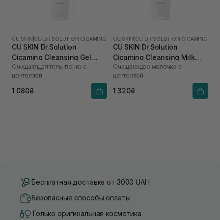
CU SKIN
|
CU DR.SOLUTION CICAMING
CU SKIN
|
CU DR.SOLUTION CICAMING
CU SKIN Dr.Solution
CU SKIN Dr.Solution
Cicaming Cleansing Gel
Cicaming Cleansing Milk
Очищающая гель-пенка с
Очищающее молочко с
Foam 150 мл
200 мл
центеллой
центеллой
1 080₴
1 320₴
Бесплатная доставка от 3000 UAH
Безопасные способы оплаты
Только оригинальная косметика