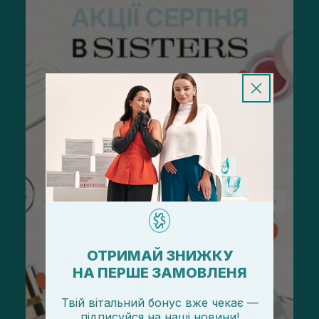
ОТРИМАЙ ЗНИЖКУ
НА ПЕРШЕ ЗАМОВЛЕНЯ
Твій вітальний бонус вже чекає —
підписуйся
на
наші новини!