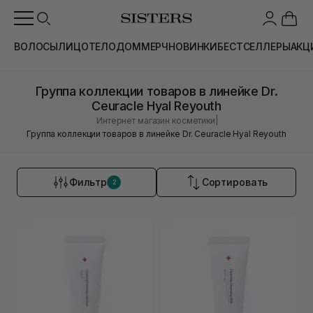
ВОЛОСЫ
ЛИЦО
ТЕЛО
ДОМ
МЕРЧ
НОВИНКИ
БЕСТСЕЛЛЕРЫ
АКЦ
Группа коллекции товаров в линейке Dr.
Ceuracle Hyal Reyouth
|
Интернет магазин косметики
Группа коллекции товаров в линейке Dr. Ceuracle Hyal Reyouth
Фильтр
Сортировать
2