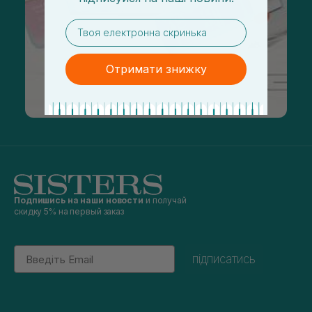
email
Отримати знижку
Подпишись на наши новости
и получай
скидку 5% на первый заказ
Email
підписатись