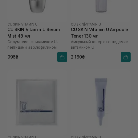
CU SKIN
|
VITAMIN U
CU SKIN
|
VITAMIN U
CU SKIN Vitamin U Serum
CU SKIN Vitamin U Ampoule
Mist 48 мл
Toner 130 мл
Серум-мист с витамином U,
Ампульный тонер с пептидами и
пептидами и волюфилином
витамином U
996₴
2 160₴
CU SKIN
|
VITAMIN U
CU SKIN
|
VITAMIN U