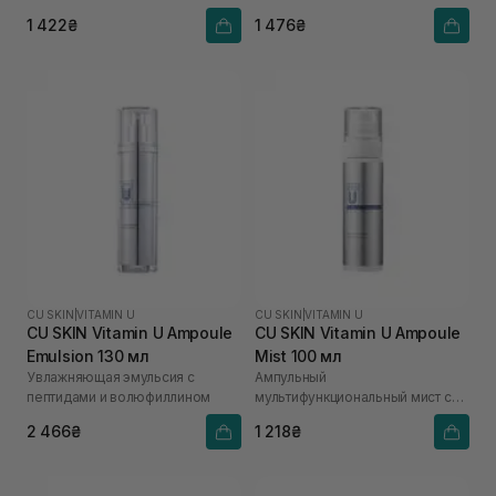
1 422₴
1 476₴
CU SKIN
|
VITAMIN U
CU SKIN
|
VITAMIN U
CU SKIN Vitamin U Ampoule
CU SKIN Vitamin U Ampoule
Emulsion 130 мл
Mist 100 мл
Увлажняющая эмульсия с
Ампульный
пептидами и волюфиллином
мультифункциональный мист с
витамином U
2 466₴
1 218₴