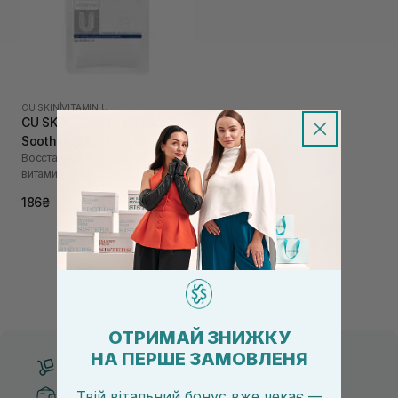
CU SKIN
|
VITAMIN U
CU SKIN Vitamin U Essence
Soothing Mask
Восстанавливающая маска с
витамином U
186₴
ОТРИМАЙ ЗНИЖКУ
НА ПЕРШЕ ЗАМОВЛЕНЯ
Бесплатная доставка от 3000 UAH
Твій вітальний бонус вже чекає —
Безопасные способы оплаты