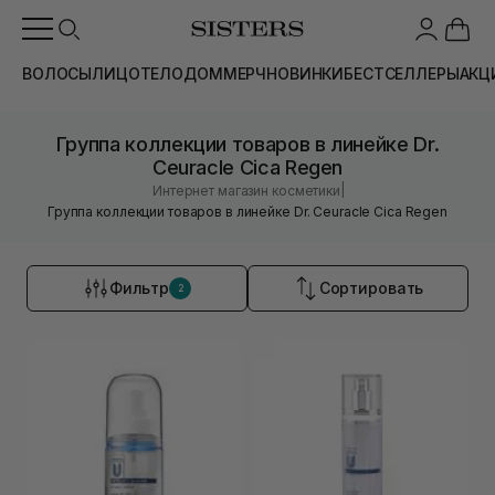
ВОЛОСЫ
ЛИЦО
ТЕЛО
ДОМ
МЕРЧ
НОВИНКИ
БЕСТСЕЛЛЕРЫ
АКЦ
Группа коллекции товаров в линейке Dr.
Ceuracle Cica Regen
|
Интернет магазин косметики
Группа коллекции товаров в линейке Dr. Ceuracle Cica Regen
Фильтр
Сортировать
2