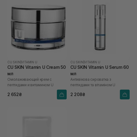
CU SKIN
|
VITAMIN U
CU SKIN
|
VITAMIN U
CU SKIN Vitamin U Cream 50
CU SKIN Vitamin U Serum 60
мл
мл
Омолаживающий крем с
Антивікова сироватка з
пептидами и витамином U
пептидами та вітаміном U
2 652₴
2 208₴