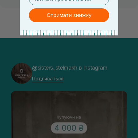
Отримати знижку
@sisters_stelmakh в Instagram
Подписаться