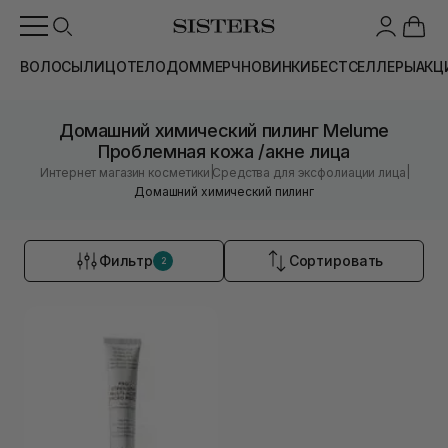
ВОЛОСЫ
ЛИЦО
ТЕЛО
ДОМ
МЕРЧ
НОВИНКИ
БЕСТСЕЛЛЕРЫ
АКЦ
Домашний химический пилинг Melume
Проблемная кожа /акне лица
|
|
Интернет магазин косметики
Средства для эксфолиации лица
Домашний химический пилинг
Фильтр
Сортировать
2