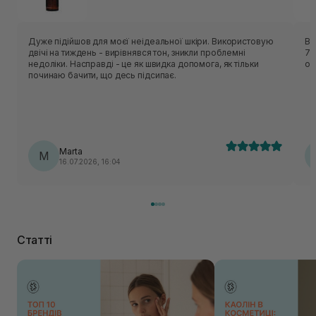
Дуже підійшов для моєї неідеальної шкіри. Використовую
В 
двічі на тиждень - вирівнявся тон, зникли проблемні
7-
недоліки. Насправді - це як швидка допомога, як тільки
оч
починаю бачити, що десь підсипає.
Marta
M
16.07.2026, 16:04
Статті