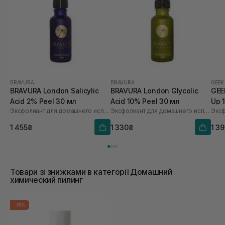
BRAVURA
BRAVURA
GEEK
BRAVURA London Salicylic
BRAVURA London Glycolic
GEE
Acid 2% Peel 30 мл
Acid 10% Peel 30 мл
Up 
Эксфолиант для домашнего использования с салициловой кислотой 2%
Эксфолиант для домашнего использования из 10% гликолевой кислоты
1 455₴
1 330₴
1 3
Товари зі знижками в категорії Домашний
химический пилинг
-25%