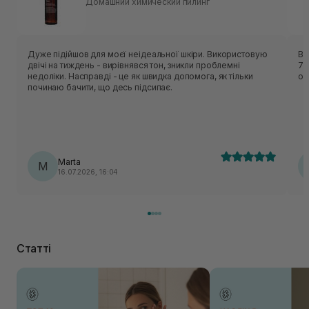
Домашний химический пилинг
Дуже підійшов для моєї неідеальної шкіри. Використовую
В 
двічі на тиждень - вирівнявся тон, зникли проблемні
7-
недоліки. Насправді - це як швидка допомога, як тільки
оч
починаю бачити, що десь підсипає.
Marta
M
16.07.2026, 16:04
Статті