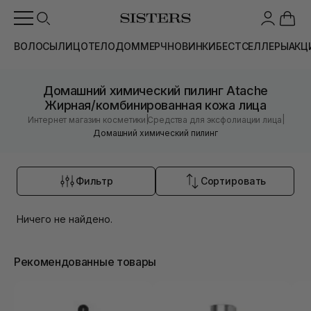
ВОЛОСЫ
ЛИЦО
ТЕЛО
ДОМ
МЕРЧ
НОВИНКИ
БЕСТСЕЛЛЕРЫ
АКЦ
Домашний химический пилинг Atache
Жирная/комбинированная кожа лица
|
|
Интернет магазин косметики
Средства для эксфолиации лица
Домашний химический пилинг
Фильтр
Сортировать
Ничего не найдено.
Рекомендованные товары