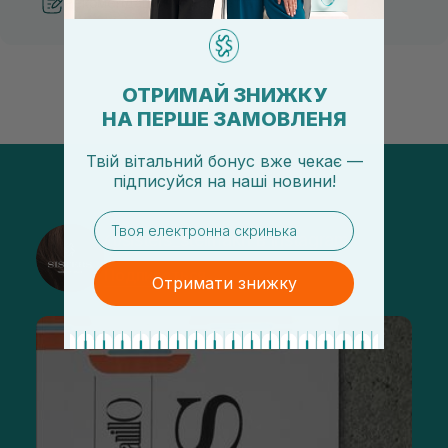
Рекомендации от косметологов
ОТРИМАЙ ЗНИЖКУ
НА ПЕРШЕ ЗАМОВЛЕНЯ
Твій вітальний бонус вже чекає —
підписуйся
на
наші новини!
email
@sisters_stelmakh в Instagram
Подписаться
Отримати знижку