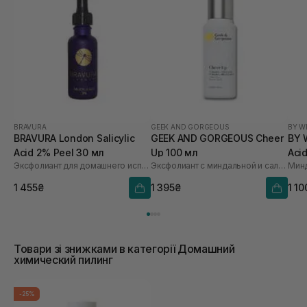
BRAVURA
GEEK AND GORGEOUS
BY W
BRAVURA London Salicylic
GEEK AND GORGEOUS Cheer
BY 
Acid 2% Peel 30 мл
Up 100 мл
Acid
Эксфолиант для домашнего использования с салициловой кислотой 2%
Эксфолиант с миндальной и салициловой кислотами
Мин
150
1 455₴
1 395₴
1 10
Товари зі знижками в категорії Домашний
химический пилинг
-25%