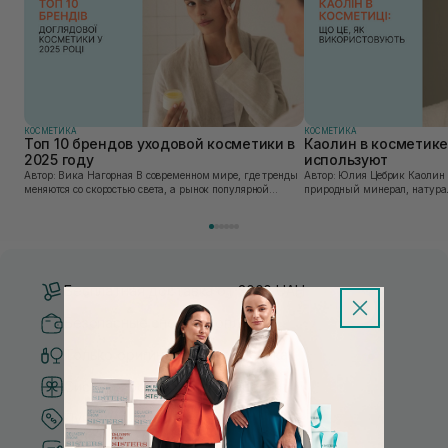
КОСМЕТИКА
КОСМЕТИКА
Топ 10 брендов уходовой косметики в
Каолин в косметике:
2025 году
используют
Автор: Вика Нагорная В современном мире, где тренды
Автор: Юлия Цебрик Каолин в косметологии – это
меняются со скоростью света, а рынок популярной
природный минерал, натурал
косметики переполнен новыми предложениями, выбор
имеет множество преимущес
средства для ухода становится настоящим вызовом....
головы, благодаря большому 
Бесплатная доставка от 3000 UAH
Безопасные способы оплаты
Только оригинальная косметика
Система бонусов и лояльности
Лучшие цены и топ товары