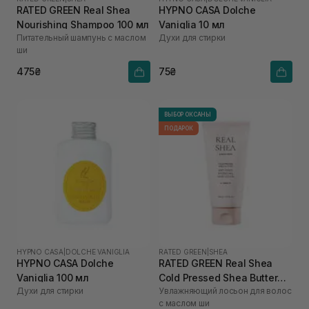
RATED GREEN Real Shea
HYPNO CASA Dolche
Nourishing Shampoo 100 мл
Vaniglia 10 мл
Питательный шампунь с маслом
Духи для стирки
ши
475₴
75₴
ВЫБОР ОКСАНЫ
ПОДАРОК
HYPNO CASA
|
DOLCHE VANIGLIA
RATED GREEN
|
SHEA
HYPNO CASA Dolche
RATED GREEN Real Shea
Vaniglia 100 мл
Cold Pressed Shea Butter
Духи для стирки
Увлажняющий лосьон для волос
Anti-frizz Hydrating Hair
с маслом ши
Lotion 150 мл