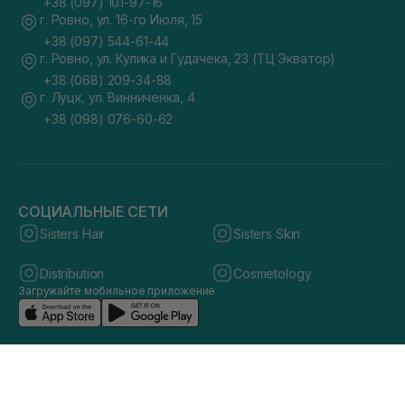
+38 (097) 101-97-16
г. Ровно, ул. 16-го Июля, 15
+38 (097) 544-61-44
г. Ровно, ул. Кулика и Гудачека, 23 (ТЦ Экватор)
+38 (068) 209-34-88
г. Луцк, ул. Винниченка, 4
+38 (098) 076-60-62
СОЦИАЛЬНЫЕ СЕТИ
Sisters Hair
Sisters Skin
Distribution
Cosmetology
Загружайте мобильное приложение