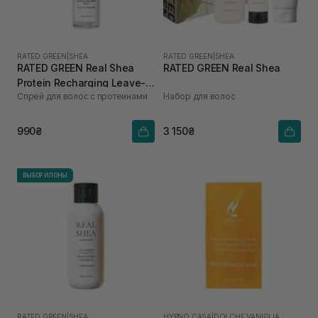
RATED GREEN
|
SHEA
RATED GREEN
|
SHEA
RATED GREEN Real Shea
RATED GREEN Real Shea
Protein Recharging Leave-in
Спрей для волос с протеинами
Набор для волос
Treatment Spray для
пошкодженого та сухого
волосся 80 мл
990₴
3 150₴
ВЫБОР ИЛОНЫ
RATED GREEN
|
SHEA
HYPNO CASA
|
DOLCHE VANIGLIA