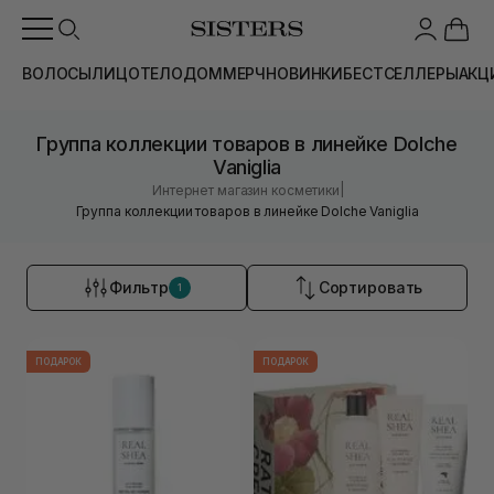
ВОЛОСЫ
ЛИЦО
ТЕЛО
ДОМ
МЕРЧ
НОВИНКИ
БЕСТСЕЛЛЕРЫ
АКЦ
Группа коллекции товаров в линейке Dolche
Vaniglia
|
Интернет магазин косметики
Группа коллекции товаров в линейке Dolche Vaniglia
Фильтр
Сортировать
1
ПОДАРОК
ПОДАРОК