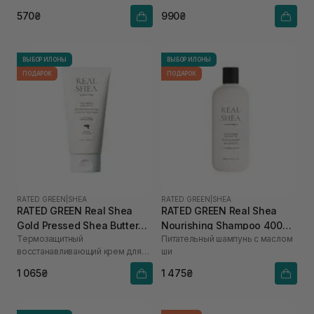
570₴
990₴
ВЫБОР ИЛОНЫ
ВЫБОР ИЛОНЫ
ПОДАРОК
ПОДАРОК
RATED GREEN
|
SHEA
RATED GREEN
|
SHEA
RATED GREEN Real Shea
RATED GREEN Real Shea
Gold Pressed Shea Butter
Nourishing Shampoo 400
Термозащитный
Питательный шампунь с маслом
Leave-in Treatment 150 мл
мл
восстанавливающий крем для
ши
волос с маслом ши
1 065₴
1 475₴