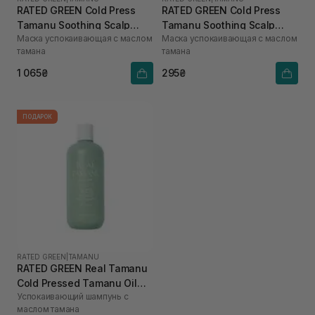
RATED GREEN Cold Press
RATED GREEN Cold Press
Tamanu Soothing Scalp
Tamanu Soothing Scalp
Маска успокаивающая с маслом
Маска успокаивающая с маслом
Pack 200 мл
Pack 50 мл
тамана
тамана
1 065₴
295₴
ПОДАРОК
RATED GREEN
|
TAMANU
RATED GREEN Real Tamanu
Cold Pressed Tamanu Oil
Успокаивающий шампунь с
Soothing Scalp Shampoo
маслом тамана
400 мл