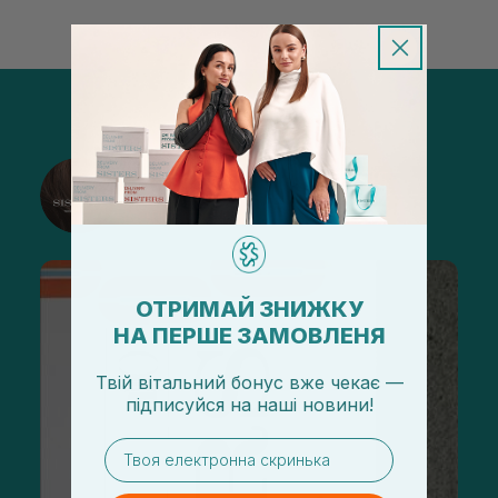
@sisters_stelmakh в Instagram
Подписаться
ОТРИМАЙ ЗНИЖКУ
НА ПЕРШЕ ЗАМОВЛЕНЯ
Твій вітальний бонус вже чекає —
підписуйся
на
наші новини!
email