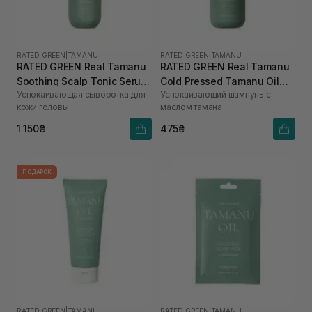
RATED GREEN
|
TAMANU
RATED GREEN
|
TAMANU
RATED GREEN Real Tamanu
RATED GREEN Real Tamanu
Soothing Scalp Tonic Serum
Cold Pressed Tamanu Oil
Успокаивающая сыворотка для
Успокаивающий шампунь с
100 мл
Soothing Scalp Shampoo
кожи головы
маслом тамана
100 мл
1 150₴
475₴
ПОДАРОК
RATED GREEN
|
TAMANU
RATED GREEN
|
TAMANU