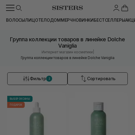
ВОЛОСЫ
ЛИЦО
ТЕЛО
ДОМ
МЕРЧ
НОВИНКИ
БЕСТСЕЛЛЕРЫ
АКЦ
Группа коллекции товаров в линейке Dolche
Vaniglia
|
Интернет магазин косметики
Группа коллекции товаров в линейке Dolche Vaniglia
Фильтр
Сортировать
2
ВЫБОР ОКСАНЫ
ПОДАРОК