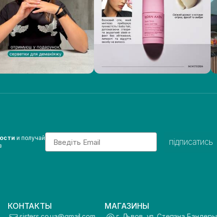
Email
вости
и получай
підписатись
з
КОНТАКТЫ
МАГАЗИНЫ
sisters.co.ua@gmail.com
г. Львов, ул. Степана Бандеры