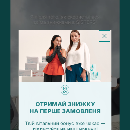
ОТРИМАЙ ЗНИЖКУ
НА ПЕРШЕ ЗАМОВЛЕНЯ
Твій вітальний бонус вже чекає —
підписуйся
на
наші новини!