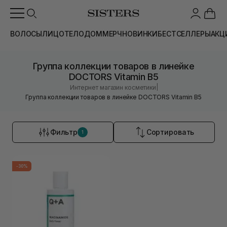
ВОЛОСЫ
ЛИЦО
ТЕЛО
ДОМ
МЕРЧ
НОВИНКИ
БЕСТСЕЛЛЕРЫ
АКЦ
Группа коллекции товаров в линейке
DOCTORS Vitamin B5
|
Интернет магазин косметики
Группа коллекции товаров в линейке DOCTORS Vitamin B5
Фильтр
Сортировать
1
-30%