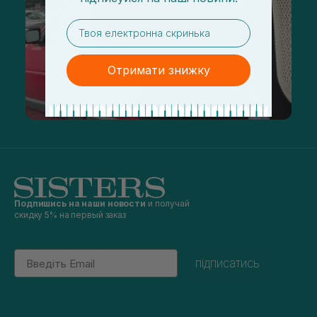
email
Отримати знижку
Подпишись на наши новости
и получай
скидку 5% на первый заказ
Email
підписатись