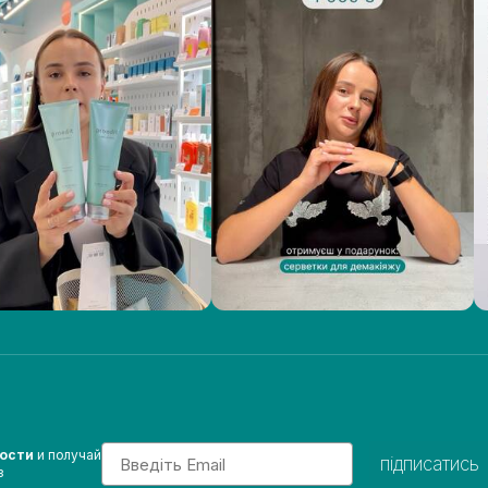
Email
вости
и получай
підписатись
з