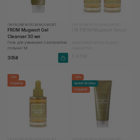
I'M FROM
|
I'M FROM MUGWORT
I'M FROM
|
I'M FROM MUGWORT
FROM Mugwort Gel
I`M FROM Mugwort Serum
Cleanser 30 мл
Гель для умывания с экстрактом
Акционный набор из двух
полыни I`M
сывороток
2 470₴
305₴
-10%
-35%
ПОДАРОК
ВЫБОР ОКСАНЫ
ПОДАРОК
I'M FROM
|
I'M FROM MUGWORT
I'M FROM
|
I'M FROM MUGWORT