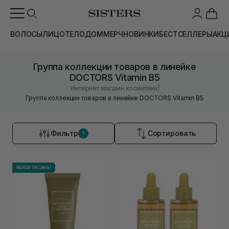
ВОЛОСЫ
ЛИЦО
ТЕЛО
ДОМ
МЕРЧ
НОВИНКИ
БЕСТСЕЛЛЕРЫ
АКЦ
Группа коллекции товаров в линейке
DOCTORS Vitamin B5
|
Интернет магазин косметики
Группа коллекции товаров в линейке DOCTORS Vitamin B5
Фильтр
Сортировать
1
ВЫБОР ОКСАНЫ