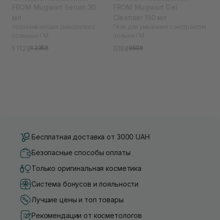
FROM Mugwort Serum 30
FROM Mugwort Gel
мл
Cleanser 150 мл
Успокаивающая сыворотка с
Гель для умывания с экстрактом
полынью I`M
полыни I`M
1 112₴
618₴
1 235₴
950₴
Бесплатная доставка от 3000 UAH
Безопасные способы оплаты
Только оригинальная косметика
Система бонусов и лояльности
Лучшие цены и топ товары
Рекомендации от косметологов