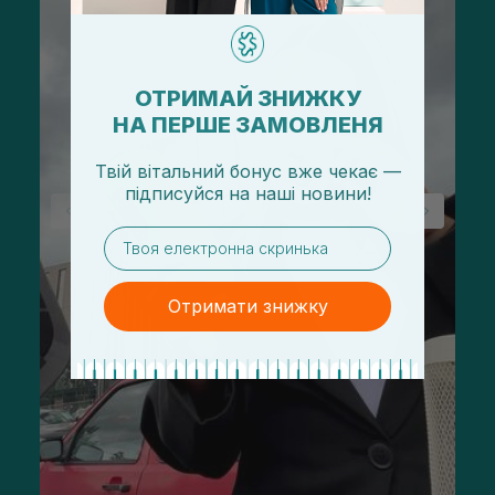
ОТРИМАЙ ЗНИЖКУ
НА ПЕРШЕ ЗАМОВЛЕНЯ
Твій вітальний бонус вже чекає —
підписуйся
на
наші новини!
email
Отримати знижку