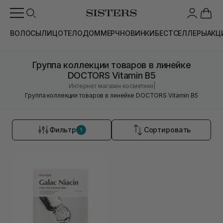
ВОЛОСЫ
ЛИЦО
ТЕЛО
ДОМ
МЕРЧ
НОВИНКИ
БЕСТСЕЛЛЕРЫ
АКЦ
Группа коллекции товаров в линейке
DOCTORS Vitamin B5
|
Интернет магазин косметики
Группа коллекции товаров в линейке DOCTORS Vitamin B5
Фильтр
Сортировать
1