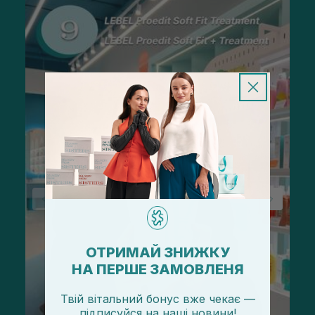
ОТРИМАЙ ЗНИЖКУ
НА ПЕРШЕ ЗАМОВЛЕНЯ
Твій вітальний бонус вже чекає —
підписуйся
на
наші новини!