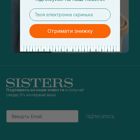
email
Отримати знижку
Подпишись на наши новости
и получай
скидку 5% на первый заказ
Email
підписатись