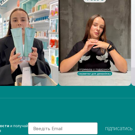
Email
вости
и получай
підписатись
з