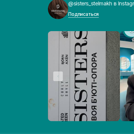
@sisters_stelmakh в Instag
Подписаться