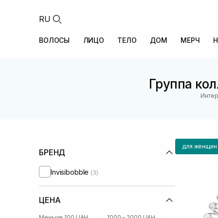
RU
ВОЛОСЫ
ЛИЦО
ТЕЛО
ДОМ
МЕРЧ
Н
Группа кол
Интер
для женщин
БРЕНД
Invisibobble
(3)
ЦЕНА
Меньше 100 UAH
1000 – 2000 UAH